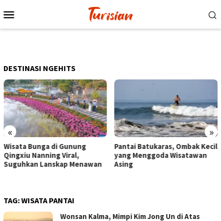
Loncat
Menu
ke
Mobile
konten
DESTINASI NGEHITS
«
»
Pantai Batukaras, Ombak Kecil
Senja di Pantai Pangandaran,
yang Menggoda Wisatawan
Wisatawan Menikmati Sore
Asing
dengan Bermain hingga
Berkuda
TAG:
WISATA PANTAI
Wonsan Kalma, Mimpi Kim Jong Un di Atas