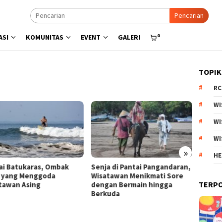
Pencarian
0
ASI
KOMUNITAS
EVENT
GALERI
TOPIK
RC
WI
WI
WI
»
HE
a di Pantai Pangandaran,
Menyisir Asa di Pantai Bulbul
Kebun 
tawan Menikmati Sore
Danau Toba, Potensi Wisata
Arjuno
TERP
an Bermain hingga
Pasir Putih
Produk
uda
Esteti