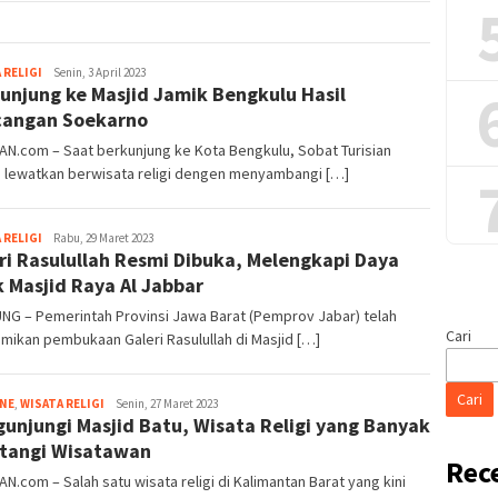
Iwan
 RELIGI
Senin, 3 April 2023
unjung ke Masjid Jamik Bengkulu Hasil
Gunawan
angan Soekarno
AN.com – Saat berkunjung ke Kota Bengkulu, Sobat Turisian
n lewatkan berwisata religi dengen menyambangi […]
Iwan
 RELIGI
Rabu, 29 Maret 2023
ri Rasulullah Resmi Dibuka, Melengkapi Daya
Gunawan
k Masjid Raya Al Jabbar
NG – Pemerintah Provinsi Jawa Barat (Pemprov Jabar) telah
Cari
ikan pembukaan Galeri Rasulullah di Masjid […]
Cari
Tim
INE
,
WISATA RELIGI
Senin, 27 Maret 2023
unjungi Masjid Batu, Wisata Religi yang Banyak
Redaksi
tangi Wisatawan
Rec
AN.com – Salah satu wisata religi di Kalimantan Barat yang kini