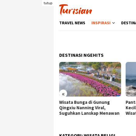
Loncat
tutup
ke
konten
TRAVEL NEWS
INSPIRASI
DESTIN
DESTINASI NGEHITS
«
ata Bunga di Gunung
Pantai Batukaras, Ombak
Senj
gxiu Nanning Viral,
Kecil yang Menggoda
Wisa
guhkan Lanskap Menawan
Wisatawan Asing
deng
Berk
KATEGORI:
WISATA RELIGI