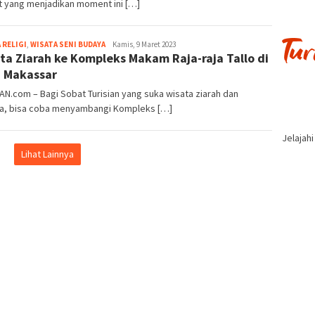
t yang menjadikan moment ini […]
Iwan
 RELIGI
,
WISATA SENI BUDAYA
Kamis, 9 Maret 2023
ta Ziarah ke Kompleks Makam Raja-raja Tallo di
Gunawan
 Makassar
AN.com – Bagi Sobat Turisian yang suka wisata ziarah dan
a, bisa coba menyambangi Kompleks […]
Jelajah
Lihat Lainnya