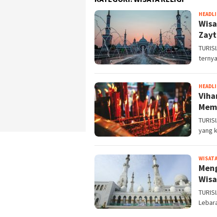
HEADL
Wisa
Zayt
TURISI
ternya
HEADL
Viha
Memi
TURISI
yang k
WISATA
Meng
Wisa
TURISI
Lebara