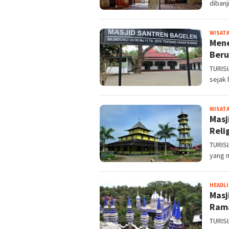
dibanj
WISATA
Mene
Beru
TURIS
sejak 
WISATA
Masj
Reli
TURISI
yang m
HEADL
Masj
Ram
TURISI