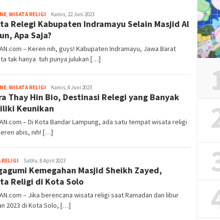
Tim
INE
,
WISATA RELIGI
Kamis, 22 Juni 2023
ta Relegi Kabupaten Indramayu Selain Masjid Al
Redaksi
un, Apa Saja?
AN.com – Keren nih, guys! Kabupaten Indramayu, Jawa Barat
ta tak hanya tuh punya julukan […]
Tim
INE
,
WISATA RELIGI
Kamis, 8 Juni 2023
ra Thay Hin Bio, Destinasi Relegi yang Banyak
Redaksi
liki Keunikan
AN.com – Di Kota Bandar Lampung, ada satu tempat wisata religi
eren abis, nih! […]
Iwan
 RELIGI
Sabtu, 8 April 2023
agumi Kemegahan Masjid Sheikh Zayed,
Gunawan
ta Religi di Kota Solo
AN.com – Jika berencana wisata religi saat Ramadan dan libur
n 2023 di Kota Solo, […]