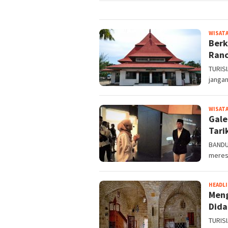
WISATA
Berk
Ranc
TURISI
janga
WISATA
Gale
Tari
BANDU
meresm
HEADL
Meng
Dida
TURISI