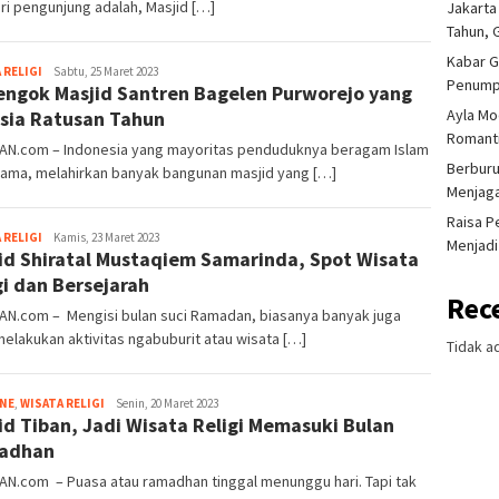
iri pengunjung adalah, Masjid […]
Jakarta
Tahun, 
Kabar G
Iwan
 RELIGI
Sabtu, 25 Maret 2023
Penump
ngok Masjid Santren Bagelen Purworejo yang
Gunawan
Ayla Mo
sia Ratusan Tahun
Romanti
IAN.com – Indonesia yang mayoritas penduduknya beragam Islam
Berburu
lama, melahirkan banyak bangunan masjid yang […]
Menjaga
Raisa P
Iwan
 RELIGI
Kamis, 23 Maret 2023
Menjadi
id Shiratal Mustaqiem Samarinda, Spot Wisata
Gunawan
gi dan Bersejarah
Rec
AN.com – Mengisi bulan suci Ramadan, biasanya banyak juga
elakukan aktivitas ngabuburit atau wisata […]
Tidak a
Tim
INE
,
WISATA RELIGI
Senin, 20 Maret 2023
id Tiban, Jadi Wisata Religi Memasuki Bulan
Redaksi
adhan
AN.com – Puasa atau ramadhan tinggal menunggu hari. Tapi tak