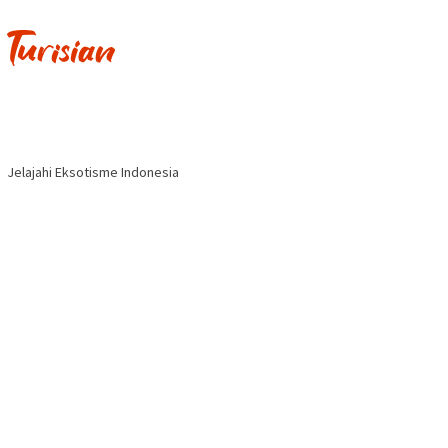
Jelajahi Eksotisme Indonesia