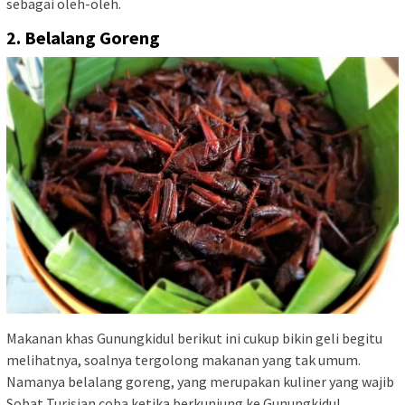
sebagai oleh-oleh.
2. Belalang Goreng
Makanan khas Gunungkidul berikut ini cukup bikin geli begitu
melihatnya, soalnya tergolong makanan yang tak umum.
Namanya belalang goreng, yang merupakan kuliner yang wajib
Sobat Turisian coba ketika berkunjung ke Gunungkidul.