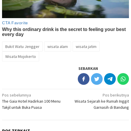
Bukit Watu Jengger
wisata alam
wisata jatim
Wisata Mojokerto
SEBARKAN
Navigasi
Pos sebelumnya
Pos berikutnya
The Gaia Hotel Hadirkan 100 Menu
Wisata Sejarah ke Rumah Inggit
pos
Takjil untuk Buka Puasa
Garnasih di Bandung
POS TERKAIT