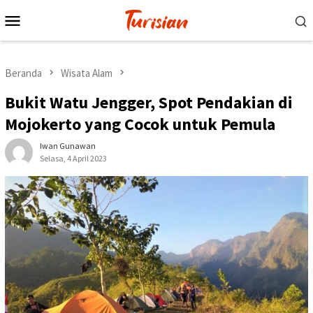
Loncat
Menu
ke
Mobile
konten
Beranda
Wisata Alam
Bukit Watu Jengger, Spot Pendakian di
Mojokerto yang Cocok untuk Pemula
Iwan Gunawan
Selasa, 4 April 2023