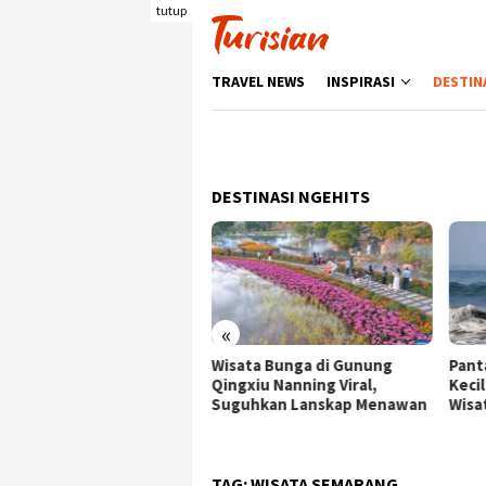
Loncat
tutup
ke
konten
TRAVEL NEWS
INSPIRASI
DESTIN
DESTINASI NGEHITS
«
ata Bunga di Gunung
Pantai Batukaras, Ombak
Senj
gxiu Nanning Viral,
Kecil yang Menggoda
Wisa
guhkan Lanskap Menawan
Wisatawan Asing
deng
Berk
TAG:
WISATA SEMARANG