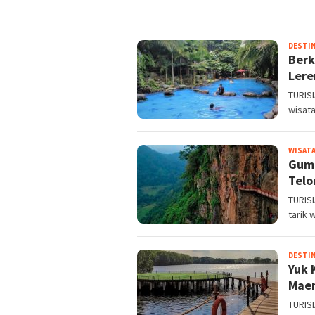
DESTIN
Berk
Lere
TURISI
wisata
WISATA
Gumu
Tel
TURIS
tarik 
DESTIN
Yuk 
Maer
TURIS