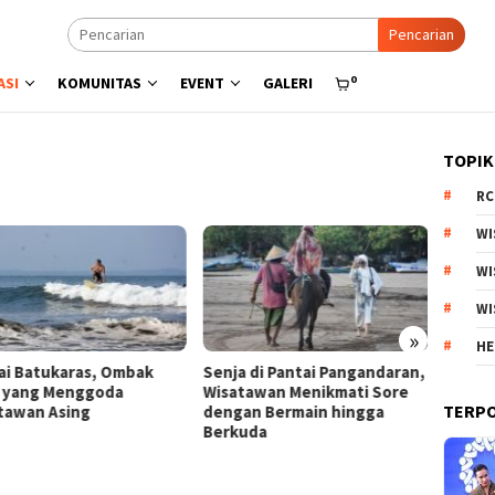
Pencarian
0
ASI
KOMUNITAS
EVENT
GALERI
TOPIK
RC
WI
WI
WI
»
HE
a di Pantai Pangandaran,
Menyisir Asa di Pantai Bulbul
Kebun 
tawan Menikmati Sore
Danau Toba, Potensi Wisata
Arjuno
TERP
an Bermain hingga
Pasir Putih
Produk
uda
Esteti