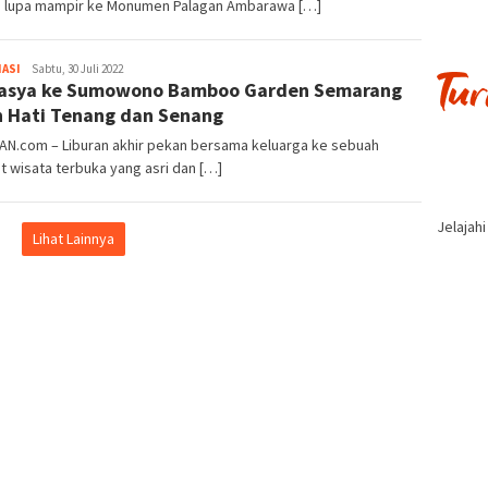
n lupa mampir ke Monumen Palagan Ambarawa […]
Iwan
ASI
Sabtu, 30 Juli 2022
asya ke Sumowono Bamboo Garden Semarang
Gunawan
n Hati Tenang dan Senang
AN.com – Liburan akhir pekan bersama keluarga ke sebuah
 wisata terbuka yang asri dan […]
Jelajah
Lihat Lainnya