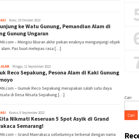
Iwan
ASI
Rabu, 19 Oktober 2022
unjung ke Watu Gunung, Pemandian Alam di
Gunawan
ng Gunung Ungaran
AN.com – Mengisi liburan akhir pekan enaknya mengunjungi objek
 alam. Pas buat melepas rasa […]
Iwan
 ALAM
Minggu, 11 September 2022
k Reco Sepakung, Pesona Alam di Kaki Gunung
Gunawan
omoyo
IAN.com – Gumuk Reco Sepakung merupakan salah satu daya
wisata di Desa Wisata Sepakung […]
Cari
Iwan
ASI
Kamis, 8 September 2022
Cari
Kita Nikmati Keseruan 5 Spot Asyik di Grand
Gunawan
akaca Semarang!
Rec
IAN.com – Grand Maerakaca sebelumnya terkenal dengan nama