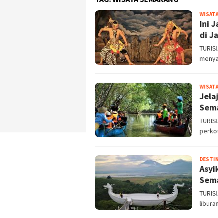
WISATA
Ini 
di J
TURISI
menya
WISATA
Jela
Sem
TURISI
perkot
DESTIN
Asyi
Sem
TURISI
libura