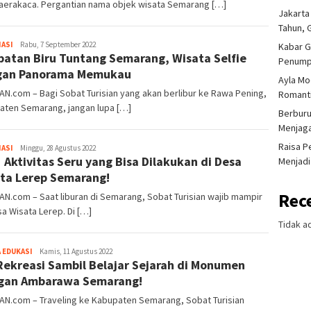
Maerakaca. Pergantian nama objek wisata Semarang […]
Jakarta
Tahun, 
Iwan
ASI
Rabu, 7 September 2022
Kabar G
atan Biru Tuntang Semarang, Wisata Selfie
Gunawan
Penump
gan Panorama Memukau
Ayla Mo
AN.com – Bagi Sobat Turisian yang akan berlibur ke Rawa Pening,
Romanti
aten Semarang, jangan lupa […]
Berburu
Menjaga
Raisa P
Iwan
ASI
Minggu, 28 Agustus 2022
5 Aktivitas Seru yang Bisa Dilakukan di Desa
Gunawan
Menjadi
ta Lerep Semarang!
Rec
AN.com – Saat liburan di Semarang, Sobat Turisian wajib mampir
a Wisata Lerep. Di […]
Tidak a
Iwan
 EDUKASI
Kamis, 11 Agustus 2022
Rekreasi Sambil Belajar Sejarah di Monumen
Gunawan
gan Ambarawa Semarang!
AN.com – Traveling ke Kabupaten Semarang, Sobat Turisian