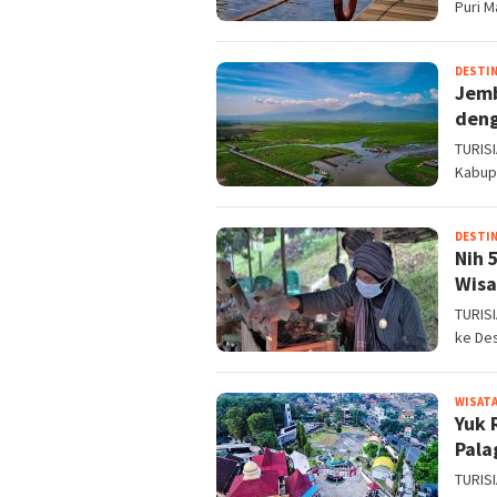
Puri 
DESTIN
Jemb
den
TURISI
Kabup
DESTIN
Nih 
Wisa
TURISI
ke Des
WISATA
Yuk 
Pala
TURISI