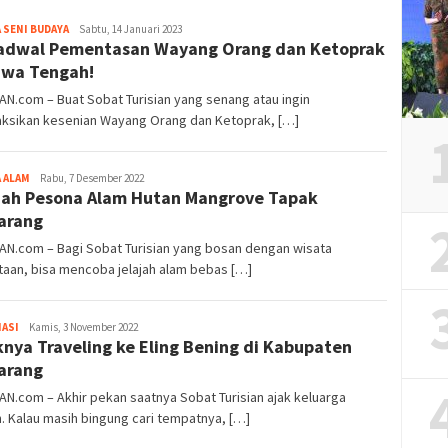
Iwan
 SENI BUDAYA
Sabtu, 14 Januari 2023
Jadwal Pementasan Wayang Orang dan Ketoprak
Gunawan
awa Tengah!
AN.com – Buat Sobat Turisian yang senang atau ingin
ksikan kesenian Wayang Orang dan Ketoprak, […]
Iwan
 ALAM
Rabu, 7 Desember 2022
jah Pesona Alam Hutan Mangrove Tapak
Gunawan
arang
AN.com – Bagi Sobat Turisian yang bosan dengan wisata
aan, bisa mencoba jelajah alam bebas […]
Iwan
ASI
Kamis, 3 November 2022
knya Traveling ke Eling Bening di Kabupaten
Gunawan
arang
AN.com – Akhir pekan saatnya Sobat Turisian ajak keluarga
n. Kalau masih bingung cari tempatnya, […]