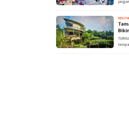
janga
DESTIN
Tam
Biki
TURISI
tempat