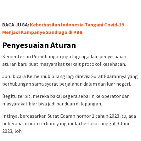
Intinya, berdasarkan Surat Edaran nomor 1 tahun 2023 itu, ada
beberapa aturan terbaru yang mulai berlaku tanggal 9 Juni
2023, loh.
BACA JUGA:
Waduh, Penumpang Pesawat di Bandara SMB II
Masih Diminta Syarat Ini
Salah satunya, buat kamu yang suka jalan-jalan, baik di dalam
atau luar negeri. Sekarang, dianjurkan buat tetep vaksinasi
Covid-19 sampe booster kedua atau dosis keempat.
Terus, boleh enggak pake masker asal kamu sehat, enggak
berisiko tertular atau nularin Covid-19. Tapi kalau enggak sehat
dan berisiko, tetep dianjurkan pake masker ya.
BACA JUGA:
Info Penting Perubahan Jadwal Kereta Api dari
Bandung, Kalian Harus Catat Nih..
Jangan lupa juga bawa hand sanitizer atau sering-sering cuci
tangan pake sabun dan air mengalir. Terus, jaga jarak atau
hindarin kerumunan kalau lagi enggak sehat.