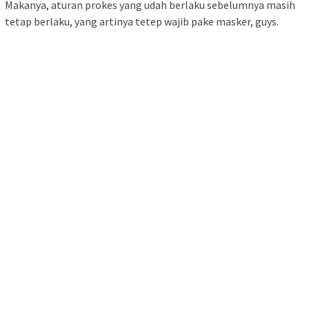
BACA JUGA:
Keberhasilan Indonesia Tangani Covid-19
Menjadi Kampanye Sandiaga di PBB
Penyesuaian Aturan
Kementerian Perhubungan juga lagi ngadain penyesuaian
aturan baru buat masyarakat terkait protokol kesehatan.
Juru bicara Kemenhub bilang lagi direvisi Surat Edarannya yang
berhubungan sama syarat perjalanan dalam dan luar negeri.
Begitu terbit, mereka bakal segera sebarin ke operator dan
masyarakat biar bisa jadi panduan di lapangan.