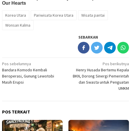
Korea Utara
Pariwisata Korea Utara
Wisata pantai
Wonsan Kalma
SEBARKAN
Navigasi
Pos sebelumnya
Pos berikutnya
Bandara Komodo Kembali
Henry Husada Bertemu Kepala
pos
Beroperasi, Gunung Lewotobi
BKN, Dorong Sinergi Pemerintah
Masih Erupsi
dan Swasta untuk Penguatan
UMKM
POS TERKAIT