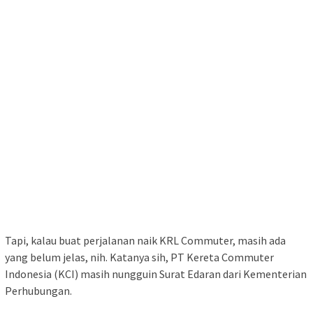
yang belum jelas, nih. Katanya sih, PT Kereta Commuter
Indonesia (KCI) masih nungguin Surat Edaran dari Kementerian
Perhubungan.
Makanya, aturan prokes yang udah berlaku sebelumnya masih
tetap berlaku, yang artinya tetep wajib pake masker, guys.