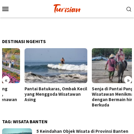
Loncat
Menu
ke
Mobile
konten
DESTINASI NGEHITS
«
»
Pantai Batukaras, Ombak Kecil
Senja di Pantai Pangandaran,
yang Menggoda Wisatawan
Wisatawan Menikmati Sore
Asing
dengan Bermain hingga
Berkuda
TAG:
WISATA BANTEN
5 Keindahan Objek Wisata di Provinsi Banten