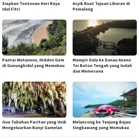
Siapkan Tontonan Hari Raya
Asyik Buat Tujuan Liburan di
Idul Fitri
Pemalang
Pantai Watunene, Hidden Gem
Mampir Dulu ke Danau Anano
di Gunungkidul yang Memukau
Tei Buton Tengah yang Indah
dan Memesona
Gua Tabuhan Pacitan yang Unik
Melancong ke Tanjung Bajau
Mengeluarkan Bunyi Gamelan
Singkawang yang Memukau