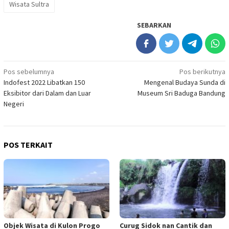
Wisata Sultra
SEBARKAN
Navigasi
Pos sebelumnya
Pos berikutnya
Indofest 2022 Libatkan 150
Mengenal Budaya Sunda di
pos
Eksibitor dari Dalam dan Luar
Museum Sri Baduga Bandung
Negeri
POS TERKAIT
Objek Wisata di Kulon Progo
Curug Sidok nan Cantik dan