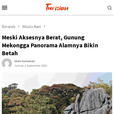
Loncat
Menu
ke
Mobile
konten
Beranda
Wisata Alam
Meski Aksesnya Berat, Gunung
Mekongga Panorama Alamnya Bikin
Betah
Iwan Gunawan
Jumat, 2 September 2022