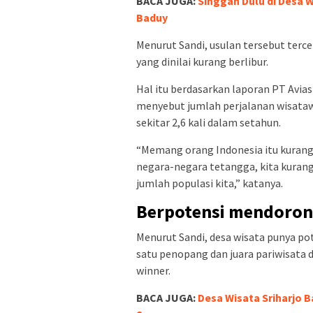
BACA JUGA:
Singgah Dulu di Desa 
Baduy
Menurut Sandi, usulan tersebut terc
yang dinilai kurang berlibur.
Hal itu berdasarkan laporan PT Avias
menyebut jumlah perjalanan wisataw
sekitar 2,6 kali dalam setahun.
“Memang orang Indonesia itu kurang 
negara-negara tetangga, kita kurang he
jumlah populasi kita,” katanya.
Berpotensi mendoron
Menurut Sandi, desa wisata punya p
satu penopang dan juara pariwisata
winner.
BACA JUGA:
Desa Wisata Sriharjo 