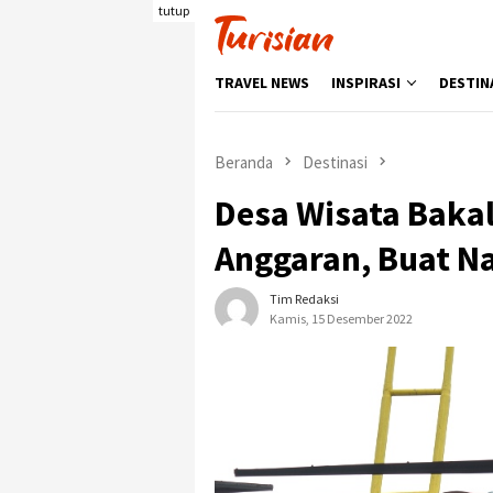
Loncat
tutup
ke
konten
TRAVEL NEWS
INSPIRASI
DESTIN
Beranda
Destinasi
Desa Wisata Baka
Anggaran, Buat N
Tim Redaksi
Kamis, 15 Desember 2022