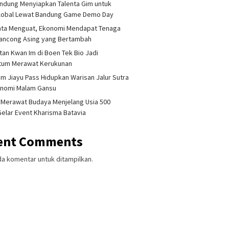
ndung Menyiapkan Talenta Gim untuk
Global Lewat Bandung Game Demo Day
ata Menguat, Ekonomi Mendapat Tenaga
lancong Asing yang Bertambah
tan Kwan Im di Boen Tek Bio Jadi
um Merawat Kerukunan
am Jiayu Pass Hidupkan Warisan Jalur Sutra
onomi Malam Gansu
 Merawat Budaya Menjelang Usia 500
Gelar Event Kharisma Batavia
ent Comments
da komentar untuk ditampilkan.