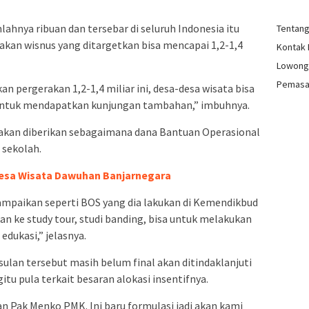
lahnya ribuan dan tersebar di seluruh Indonesia itu
Tentan
kan wisnus yang ditargetkan bisa mencapai 1,2-1,4
Kontak
Lowong
Pemasa
 pergerakan 1,2-1,4 miliar ini, desa-desa wisata bisa
tuk mendapatkan kunjungan tambahan,” imbuhnya.
akan diberikan sebagaimana dana Bantuan Operasional
 sekolah.
esa Wisata Dawuhan Banjarnegara
ampaikan seperti BOS yang dia lakukan di Kemendikbud
kan ke study tour, studi banding, bisa untuk melakukan
edukasi,” jelasnya.
ulan tersebut masih belum final akan ditindaklanjuti
u pula terkait besaran alokasi insentifnya.
an Pak Menko PMK. Ini baru formulasi jadi akan kami