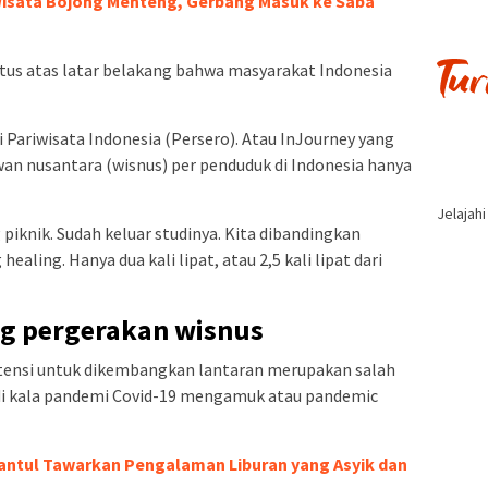
Wisata Bojong Menteng, Gerbang Masuk ke Saba
etus atas latar belakang bahwa masyarakat Indonesia
i Pariwisata Indonesia (Persero). Atau InJourney yang
an nusantara (wisnus) per penduduk di Indonesia hanya
Jelajah
piknik. Sudah keluar studinya. Kita dibandingkan
aling. Hanya dua kali lipat, atau 2,5 kali lipat dari
g pergerakan wisnus
otensi untuk dikembangkan lantaran merupakan salah
 di kala pandemi Covid-19 mengamuk atau pandemic
Bantul Tawarkan Pengalaman Liburan yang Asyik dan