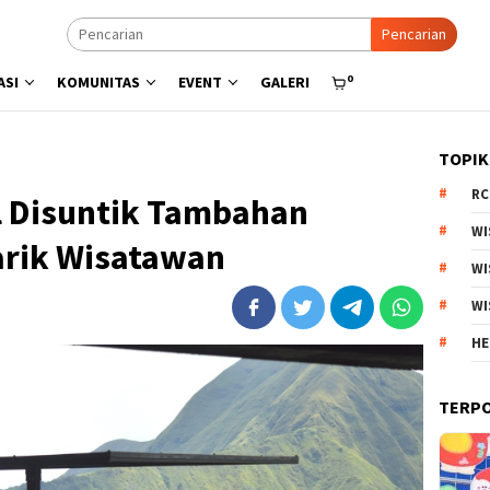
Pencarian
0
ASI
KOMUNITAS
EVENT
GALERI
TOPIK
RC
l Disuntik Tambahan
WI
arik Wisatawan
WI
WI
HE
TERP