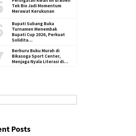
5
Peringatan Kwan Im di Boen
Tek Bio Jadi Momentum
Merawat Kerukunan
6
Bupati Subang Buka
Turnamen Menembak
Bupati Cup 2026, Perkuat
Solidita…
7
Berburu Buku Murah di
Bikasoga Sport Center,
Menjaga Nyala Literasi di…
ent Posts