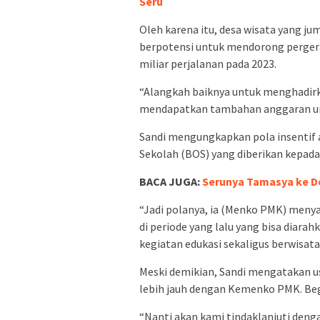
Seru
Oleh karena itu, desa wisata yang jum
berpotensi untuk mendorong pergera
miliar perjalanan pada 2023.
“Alangkah baiknya untuk menghadirkan
mendapatkan tambahan anggaran un
Sandi mengungkapkan pola insentif 
Sekolah (BOS) yang diberikan kepada
BACA JUGA:
Serunya Tamasya ke D
“Jadi polanya, ia (Menko PMK) meny
di periode yang lalu yang bisa diarah
kegiatan edukasi sekaligus berwisata 
Meski demikian, Sandi mengatakan us
lebih jauh dengan Kemenko PMK. Begit
“Nanti akan kami tindaklanjuti deng