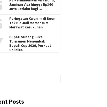
5
AS Permanenkan Visa Bond,
Jaminan Visa hingga Rp360
Juta Berlaku bagi …
6
Peringatan Kwan Im di Boen
Tek Bio Jadi Momentum
Merawat Kerukunan
7
Bupati Subang Buka
Turnamen Menembak
Bupati Cup 2026, Perkuat
Solidita…
ent Posts