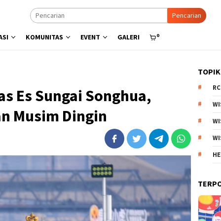
Pencarian
0
ASI
KOMUNITAS
EVENT
GALERI
TOPIK
RC
as Es Sungai Songhua,
WI
n Musim Dingin
WI
WI
HE
TERP