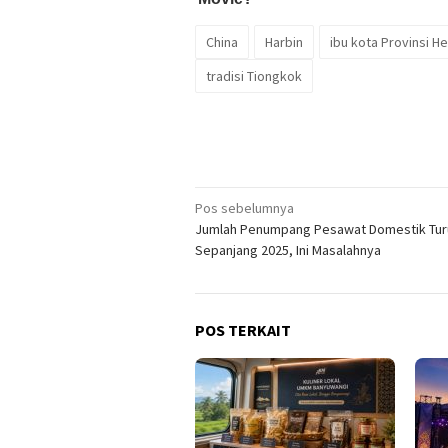
China
Harbin
ibu kota Provinsi He
tradisi Tiongkok
Navigasi
Pos sebelumnya
Jumlah Penumpang Pesawat Domestik Tur
pos
Sepanjang 2025, Ini Masalahnya
POS TERKAIT