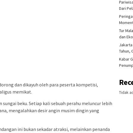
Pariwis
Dari Pe
Peringa
Moment
Tur Mal
dan Ek
Jakarta
Tahun, 
Kabar G
Penump
Rec
dorong dan dikayuh oleh para peserta kompetisi,
aligus memikat.
Tidak a
sungai beku. Setiap kali sebuah perahu meluncur lebih
na, mengalahkan desir angin musim dingin yang
dangan ini bukan sekadar atraksi, melainkan penanda