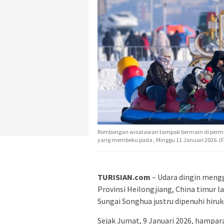
Rombongan wisatawan tampak bermain di permukaa
yang membeku pada , Minggu 11 Januari 2026. (
TURISIAN.com
– Udara dingin menggi
Provinsi Heilongjiang, China timur 
Sungai Songhua justru dipenuhi hiruk
Sejak Jumat, 9 Januari 2026, hampa