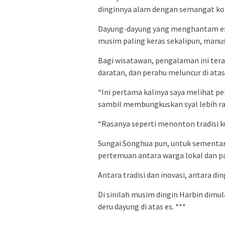
dinginnya alam dengan semangat kol
Dayung-dayung yang menghantam es
musim paling keras sekalipun, manus
Bagi wisatawan, pengalaman ini tera
daratan, dan perahu meluncur di atas 
“Ini pertama kalinya saya melihat pe
sambil membungkuskan syal lebih rap
“Rasanya seperti menonton tradisi 
Sungai Songhua pun, untuk sementara
pertemuan antara warga lokal dan p
Antara tradisi dan inovasi, antara 
Di sinilah musim dingin Harbin dimu
deru dayung di atas es. ***