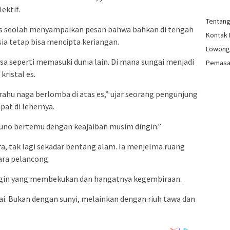
ektif.
Tentan
 seolah menyampaikan pesan bahwa bahkan di tengah
Kontak
ia tetap bisa mencipta keriangan.
Lowong
sa seperti memasuki dunia lain. Di mana sungai menjadi
Pemasa
kristal es.
rahu naga berlomba di atas es,” ujar seorang pengunjung
at di lehernya.
kuno bertemu dengan keajaiban musim dingin.”
, tak lagi sekadar bentang alam. Ia menjelma ruang
ara pelancong.
dingin yang membekukan dan hangatnya kegembiraan.
lai. Bukan dengan sunyi, melainkan dengan riuh tawa dan