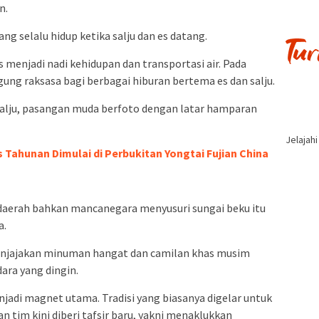
n.
ng selalu hidup ketika salju dan es datang.
 menjadi nadi kehidupan dan transportasi air. Pada
ng raksasa bagi berbagai hiburan bertema es dan salju.
alju, pasangan muda berfoto dengan latar hamparan
Jelajah
 Tahunan Dimulai di Perbukitan Yongtai Fujian China
daerah bahkan mancanegara menyusuri sungai beku itu
a.
menjajakan minuman hangat dan camilan khas musim
ara yang dingin.
njadi magnet utama. Tradisi yang biasanya digelar untuk
tim kini diberi tafsir baru, yakni menaklukkan