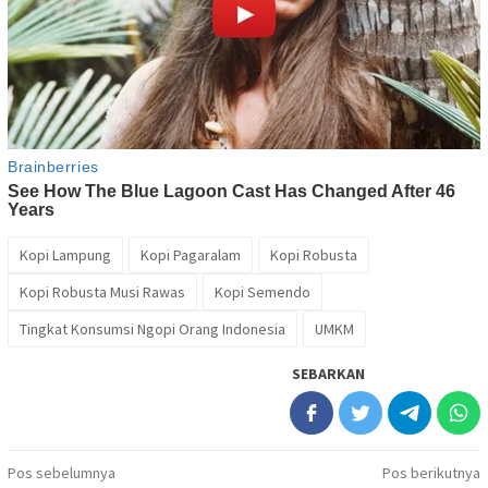
Kopi Lampung
Kopi Pagaralam
Kopi Robusta
Kopi Robusta Musi Rawas
Kopi Semendo
Tingkat Konsumsi Ngopi Orang Indonesia
UMKM
SEBARKAN
Navigasi
Pos sebelumnya
Pos berikutnya