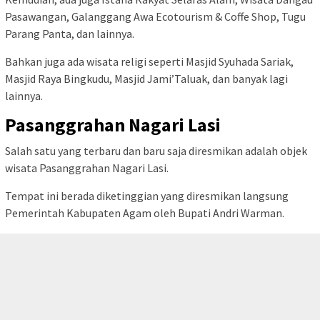
Pasawangan, Galanggang Awa Ecotourism & Coffe Shop, Tugu
Parang Panta, dan lainnya.
Bahkan juga ada wisata religi seperti Masjid Syuhada Sariak,
Masjid Raya Bingkudu, Masjid Jami’Taluak, dan banyak lagi
lainnya.
Pasanggrahan Nagari Lasi
Salah satu yang terbaru dan baru saja diresmikan adalah objek
wisata Pasanggrahan Nagari Lasi.
Tempat ini berada diketinggian yang diresmikan langsung
Pemerintah Kabupaten Agam oleh Bupati Andri Warman.
BACA JUGA:
Inilah Deretan Spot Diving dan Snorkeling
tutup
Terbaik di Sumatera Barat!
Objek wisata yang satu ini diresmikan pada Kamis, 19 Mei 2022.
Berada di kaki Gunung Marapi, nagari Lasi kecamatan