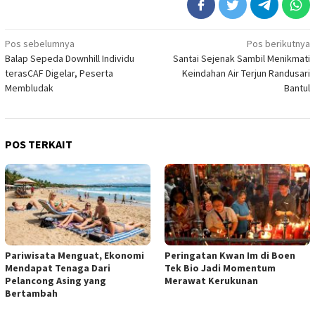
Navigasi
Pos sebelumnya
Pos berikutnya
Balap Sepeda Downhill Individu
Santai Sejenak Sambil Menikmati
pos
terasCAF Digelar, Peserta
Keindahan Air Terjun Randusari
Membludak
Bantul
POS TERKAIT
Pariwisata Menguat, Ekonomi
Peringatan Kwan Im di Boen
Mendapat Tenaga Dari
Tek Bio Jadi Momentum
Pelancong Asing yang
Merawat Kerukunan
Bertambah