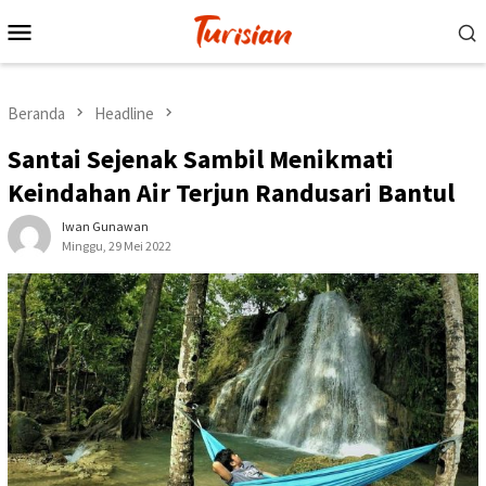
Loncat
Menu
ke
Mobile
konten
Beranda
Headline
Santai Sejenak Sambil Menikmati
Keindahan Air Terjun Randusari Bantul
Iwan Gunawan
Minggu, 29 Mei 2022