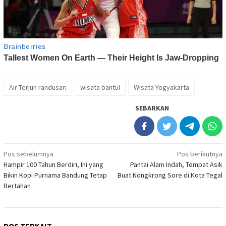
Air Terjun randusari
wisata bantul
Wisata Yogyakarta
SEBARKAN
Navigasi
Pos sebelumnya
Pos berikutnya
Hampir 100 Tahun Berdiri, Ini yang
Pantai Alam Indah, Tempat Asik
pos
Bikin Kopi Purnama Bandung Tetap
Buat Nongkrong Sore di Kota Tegal
Bertahan