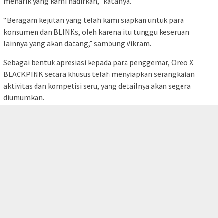
menarik yang kami hadirkan,” katanya.
“Beragam kejutan yang telah kami siapkan untuk para
konsumen dan BLINKs, oleh karena itu tunggu keseruan
lainnya yang akan datang,” sambung Vikram.
Sebagai bentuk apresiasi kepada para penggemar, Oreo X
BLACKPINK secara khusus telah menyiapkan serangkaian
aktivitas dan kompetisi seru, yang detailnya akan segera
diumumkan.
tutup
BACA JUGA:
Konser Musik Internasional Labuan Bajo Bakal
Hadirkan DJ dari Italia
Tak hanya itu, para kolektor memorabilia BLACKPINK juga
dapat menambah keseruan dengan berbagai koleksi yang
disuguhkan dalam produk OREO X BLACKPINK tersebut.
Melihat besarnya basis penggemar gabungan dari keduanya,
Oreo X BLACKPINK akan menjadi kolaborasi yang fenomenal.