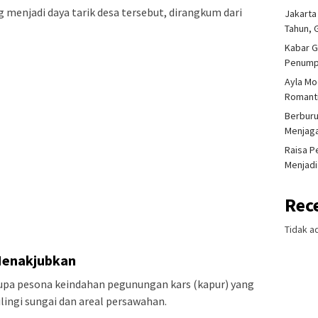
g menjadi daya tarik desa tersebut, dirangkum dari
Jakarta
Tahun, 
Kabar G
Penump
Ayla Mo
Romanti
Berburu
Menjaga
Raisa P
Menjadi
Rec
Tidak a
Menakjubkan
erupa pesona keindahan pegunungan kars (kapur) yang
ilingi sungai dan areal persawahan.