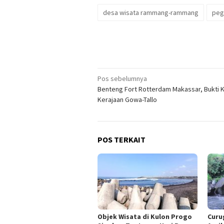
desa wisata rammang-rammang
peg
Navigasi
Pos sebelumnya
Benteng Fort Rotterdam Makassar, Bukti 
pos
Kerajaan Gowa-Tallo
POS TERKAIT
Objek Wisata di Kulon Progo
Curu