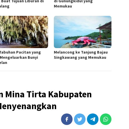
k Buat Tujuan Liburan di
di Gunungkidul yang
alang
Memukau
Tabuhan Pacitan yang
Melancong ke Tanjung Bajau
 Mengeluarkan Bunyi
Singkawang yang Memukau
elan
 Mina Tirta Kabupaten
 Menyenangkan