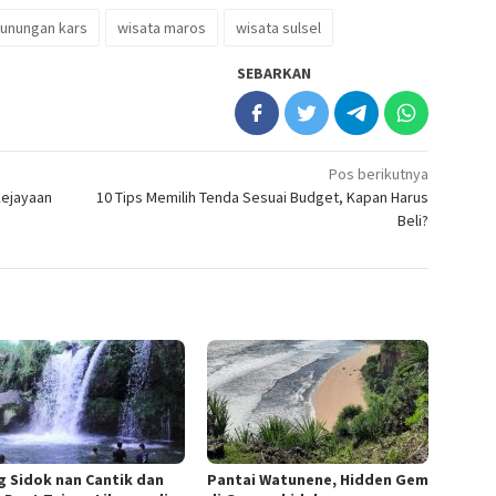
unungan kars
wisata maros
wisata sulsel
SEBARKAN
Pos berikutnya
Kejayaan
10 Tips Memilih Tenda Sesuai Budget, Kapan Harus
Beli?
g Sidok nan Cantik dan
Pantai Watunene, Hidden Gem