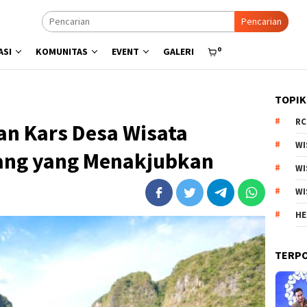
Pencarian
0
ASI
KOMUNITAS
EVENT
GALERI
TOPIK
RC
n Kars Desa Wisata
WI
g yang Menakjubkan
WI
WI
HE
TERP