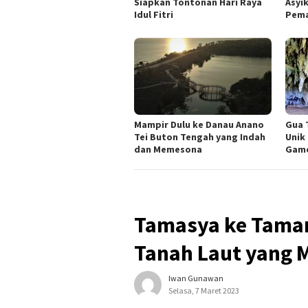
Siapkan Tontonan Hari Raya
Asyi
Idul Fitri
Pem
Mampir Dulu ke Danau Anano
Gua 
Tei Buton Tengah yang Indah
Unik
dan Memesona
Gam
Tamasya ke Taman
Tanah Laut yang
Iwan Gunawan
Selasa, 7 Maret 2023