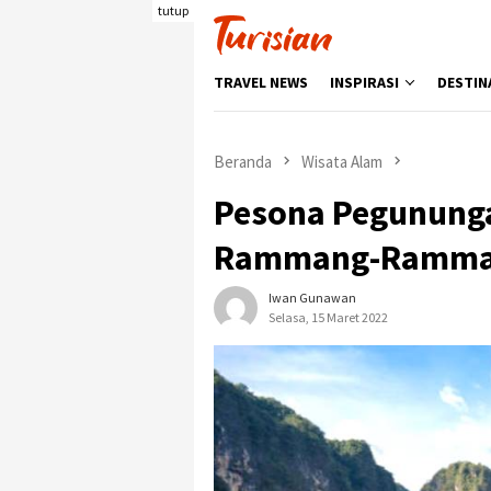
Loncat
tutup
ke
konten
TRAVEL NEWS
INSPIRASI
DESTIN
Beranda
Wisata Alam
Pesona Pegununga
Rammang-Ramman
Iwan Gunawan
Selasa, 15 Maret 2022