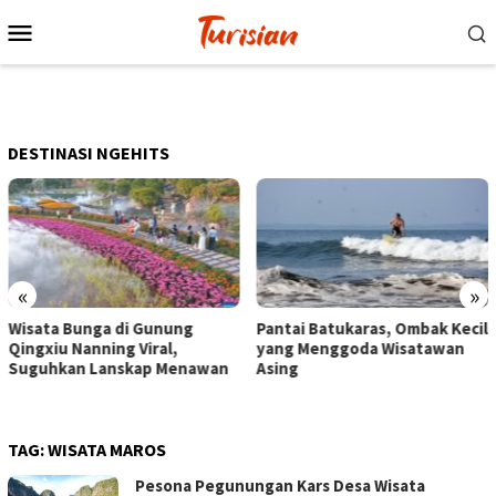
Loncat
Menu
ke
Mobile
konten
DESTINASI NGEHITS
«
»
Pantai Batukaras, Ombak Kecil
Senja di Pantai Pangandaran
yang Menggoda Wisatawan
Wisatawan Menikmati Sore
Asing
dengan Bermain hingga
Berkuda
TAG:
WISATA MAROS
Pesona Pegunungan Kars Desa Wisata