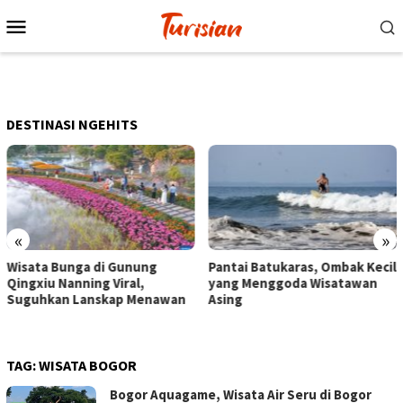
Loncat
Menu
ke
Mobile
konten
DESTINASI NGEHITS
«
»
Pantai Batukaras, Ombak Kecil
Senja di Pantai Pangandaran,
yang Menggoda Wisatawan
Wisatawan Menikmati Sore
Asing
dengan Bermain hingga
Berkuda
TAG:
WISATA BOGOR
Bogor Aquagame, Wisata Air Seru di Bogor