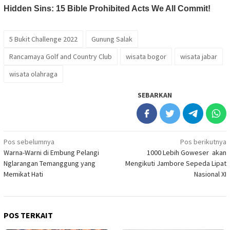
5 Bukit Challenge 2022
Gunung Salak
Rancamaya Golf and Country Club
wisata bogor
wisata jabar
wisata olahraga
SEBARKAN
Navigasi
Pos sebelumnya
Pos berikutnya
Warna-Warni di Embung Pelangi
1000 Lebih Goweser akan
pos
Nglarangan Temanggung yang
Mengikuti Jambore Sepeda Lipat
Memikat Hati
Nasional XI
POS TERKAIT