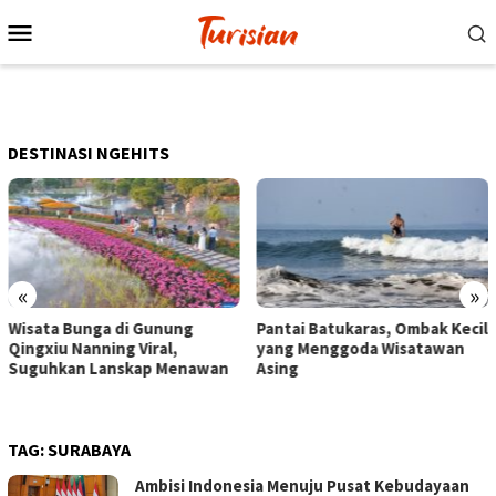
Loncat
Menu
ke
Mobile
konten
DESTINASI NGEHITS
«
»
Pantai Batukaras, Ombak Kecil
Senja di Pantai Pangandaran,
yang Menggoda Wisatawan
Wisatawan Menikmati Sore
Asing
dengan Bermain hingga
Berkuda
TAG:
SURABAYA
Ambisi Indonesia Menuju Pusat Kebudayaan