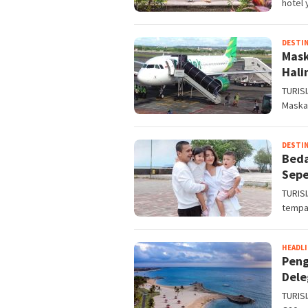
hotel
DESTIN
Mask
Hali
TURIS
Maskap
DESTIN
Beda
Sepe
TURISI
tempa
HEADL
Peng
Dele
TURISI