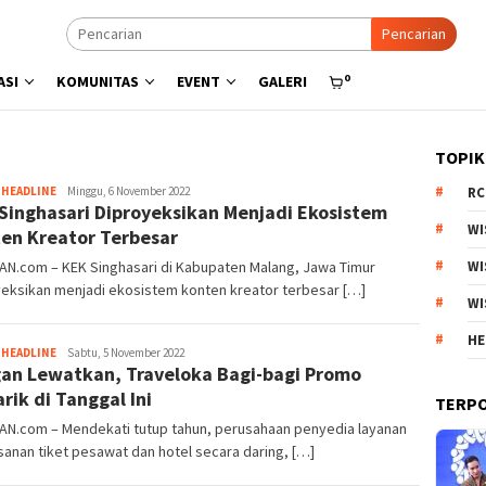
Pencarian
0
ASI
KOMUNITAS
EVENT
GALERI
TOPIK
Tim
,
HEADLINE
Minggu, 6 November 2022
RC
Singhasari Diproyeksikan Menjadi Ekosistem
Redaksi
WI
en Kreator Terbesar
AN.com – KEK Singhasari di Kabupaten Malang, Jawa Timur
WI
yeksikan menjadi ekosistem konten kreator terbesar […]
WI
HE
Tim
,
HEADLINE
Sabtu, 5 November 2022
an Lewatkan, Traveloka Bagi-bagi Promo
Redaksi
rik di Tanggal Ini
TERP
IAN.com – Mendekati tutup tahun, perusahaan penyedia layanan
nan tiket pesawat dan hotel secara daring, […]