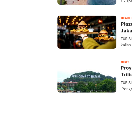
G20 p
HEADL
Plaz
Jaka
TURISI
kalian
T
NEWS
Proy
R
Trili
TURISI
Penge