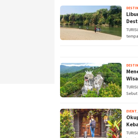
DESTIN
Libu
Dest
TURISI
tempat
DESTIN
Mene
Wisa
TURIS
Sebut 
EVENT
Okup
Keba
TURISI