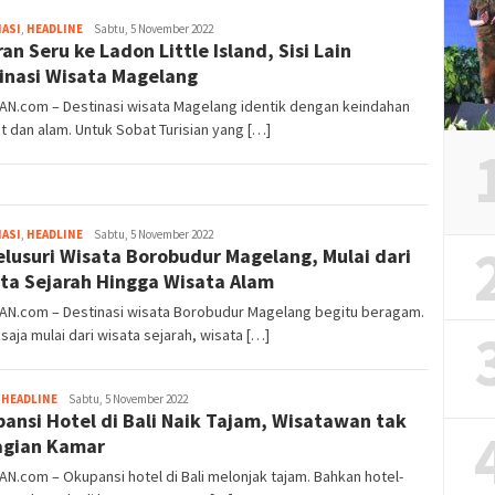
Tim
ASI
,
HEADLINE
Sabtu, 5 November 2022
ran Seru ke Ladon Little Island, Sisi Lain
Redaksi
inasi Wisata Magelang
AN.com – Destinasi wisata Magelang identik dengan keindahan
 dan alam. Untuk Sobat Turisian yang […]
Tim
ASI
,
HEADLINE
Sabtu, 5 November 2022
lusuri Wisata Borobudur Magelang, Mulai dari
Redaksi
ta Sejarah Hingga Wisata Alam
IAN.com – Destinasi wisata Borobudur Magelang begitu beragam.
saja mulai dari wisata sejarah, wisata […]
Tim
,
HEADLINE
Sabtu, 5 November 2022
ansi Hotel di Bali Naik Tajam, Wisatawan tak
Redaksi
gian Kamar
AN.com – Okupansi hotel di Bali melonjak tajam. Bahkan hotel-