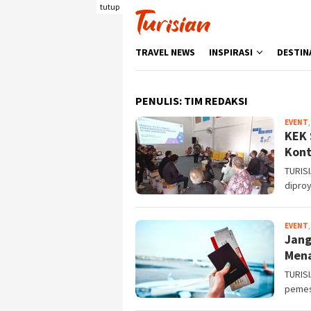
Loncat
tutup
ke
konten
TRAVEL NEWS
INSPIRASI
DESTIN
PENULIS:
TIM REDAKSI
EVENT
KEK 
Kont
TURISI
dipro
EVENT
Jang
Mena
TURIS
pemesa