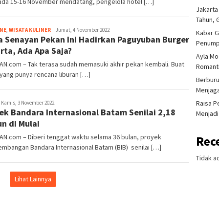
ada 15-16 November mendatang, pengelola hotel […]
Jakarta
Tahun, 
Tim
INE
,
WISATA KULINER
Jumat, 4 November 2022
Kabar G
a Senayan Pekan Ini Hadirkan Paguyuban Burger
Redaksi
Penump
rta, Ada Apa Saja?
Ayla Mo
AN.com – Tak terasa sudah memasuki akhir pekan kembali. Buat
Romanti
 yang punya rencana liburan […]
Berburu
Menjaga
Raisa P
im
Kamis, 3 November 2022
ek Bandara Internasional Batam Senilai 2,18
edaksi
Menjadi
un di Mulai
AN.com – Diberi tenggat waktu selama 36 bulan, proyek
Rec
mbangan Bandara Internasional Batam (BIB) senilai […]
Tidak a
Lihat Lainnya