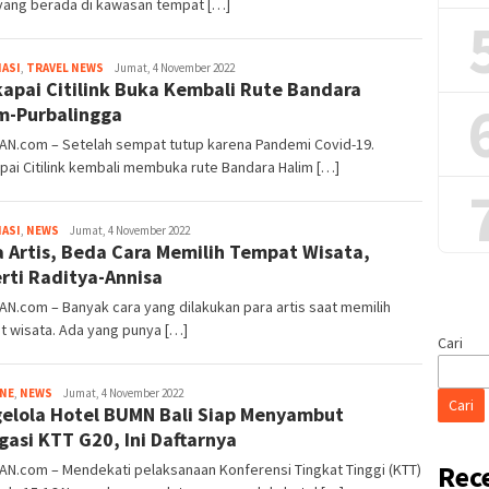
 yang berada di kawasan tempat […]
Tim
ASI
,
TRAVEL NEWS
Jumat, 4 November 2022
apai Citilink Buka Kembali Rute Bandara
Redaksi
m-Purbalingga
IAN.com – Setelah sempat tutup karena Pandemi Covid-19.
ai Citilink kembali membuka rute Bandara Halim […]
Tim
ASI
,
NEWS
Jumat, 4 November 2022
 Artis, Beda Cara Memilih Tempat Wisata,
Redaksi
rti Raditya-Annisa
AN.com – Banyak cara yang dilakukan para artis saat memilih
t wisata. Ada yang punya […]
Cari
Tim
INE
,
NEWS
Jumat, 4 November 2022
Cari
elola Hotel BUMN Bali Siap Menyambut
Redaksi
gasi KTT G20, Ini Daftarnya
Rec
AN.com – Mendekati pelaksanaan Konferensi Tingkat Tinggi (KTT)