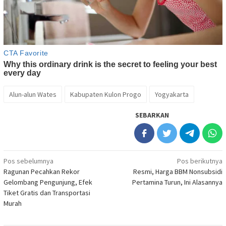
Alun-alun Wates
Kabupaten Kulon Progo
Yogyakarta
SEBARKAN
Navigasi
Pos sebelumnya
Pos berikutnya
Ragunan Pecahkan Rekor
Resmi, Harga BBM Nonsubsidi
pos
Gelombang Pengunjung, Efek
Pertamina Turun, Ini Alasannya
Tiket Gratis dan Transportasi
Murah