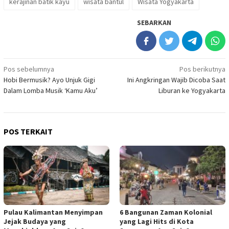
kerajinan batik kayu
wisata bantul
Wisata Yogyakarta
SEBARKAN
Navigasi
Pos sebelumnya
Pos berikutnya
Hobi Bermusik? Ayo Unjuk Gigi
Ini Angkringan Wajib Dicoba Saat
pos
Dalam Lomba Musik ‘Kamu Aku’
Liburan ke Yogyakarta
POS TERKAIT
Pulau Kalimantan Menyimpan
6 Bangunan Zaman Kolonial
Jejak Budaya yang
yang Lagi Hits di Kota