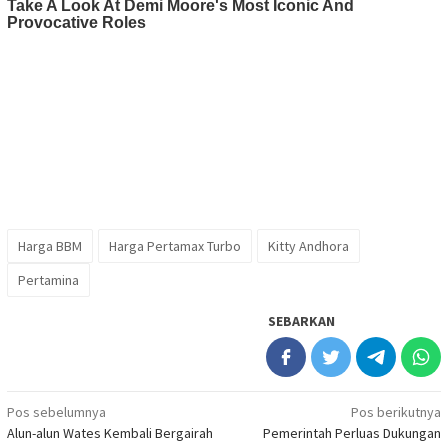
Harga BBM
Harga Pertamax Turbo
Kitty Andhora
Pertamina
SEBARKAN
Navigasi
Pos sebelumnya
Pos berikutnya
Alun-alun Wates Kembali Bergairah
Pemerintah Perluas Dukungan
pos