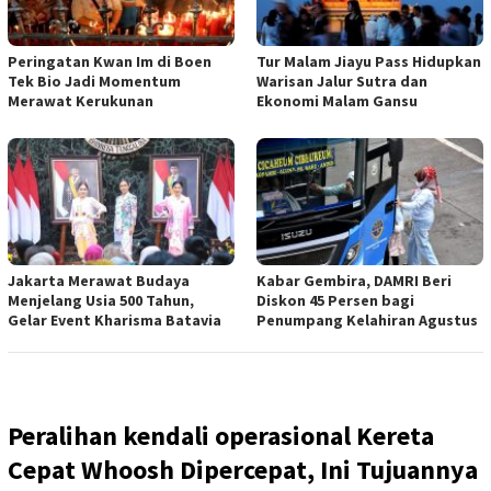
Peringatan Kwan Im di Boen
Tur Malam Jiayu Pass Hidupkan
Tek Bio Jadi Momentum
Warisan Jalur Sutra dan
Merawat Kerukunan
Ekonomi Malam Gansu
Jakarta Merawat Budaya
Kabar Gembira, DAMRI Beri
Menjelang Usia 500 Tahun,
Diskon 45 Persen bagi
Gelar Event Kharisma Batavia
Penumpang Kelahiran Agustus
Peralihan kendali operasional Kereta
Cepat Whoosh Dipercepat, Ini Tujuannya