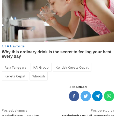
Asia Tenggara
KAI Group
Kendali Kereta Cepat
Kereta Cepat
Whoosh
SEBARKAN
Navigasi
Pos sebelumnya
Pos berikutnya
Menjadi Kinan, Cara Dian
Ngabuburit Sunyi di Perpustakaan