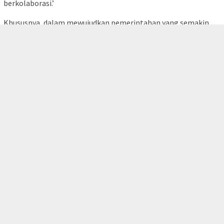
berkolaborasi.’
Khususnya, dalam mewujudkan pemerintahan yang semakin
tutup
profesional, responsif, dan berpihak pada kebutuhan
masyarakat. ***