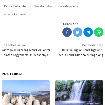
Pantai Petanahan
Wisata Bahari
wisata jateng
wisata kebumen
SEBARKAN
Navigasi
Pos sebelumnya
Pos berikutnya
Wisatawan Dilarang Mandi di Pantai
Berkunjung ke Candi Ngawen,
pos
Selatan Yogyakarta, Ini Alasannya
Situs Candi Buddha di Magelang
POS TERKAIT