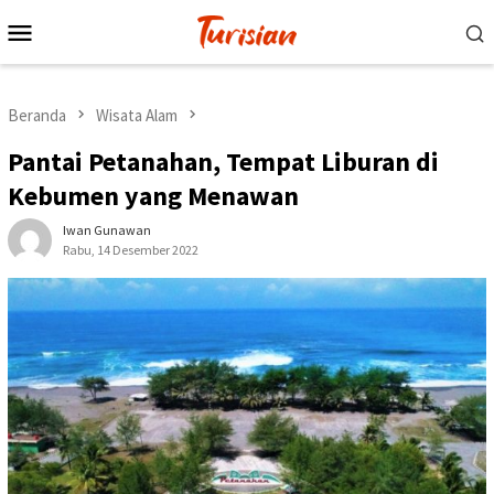
Loncat
Menu
ke
Mobile
konten
Beranda
Wisata Alam
Pantai Petanahan, Tempat Liburan di
Kebumen yang Menawan
Iwan Gunawan
Rabu, 14 Desember 2022