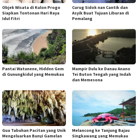
Objek Wisata di Kulon Progo
Curug Sidok nan Cantik dan
Siapkan Tontonan Hari Raya
Asyik Buat Tujuan Liburan di
Idul Fitri
Pemalang
Pantai Watunene, Hidden Gem
Mampir Dulu ke Danau Anano
di Gunungkidul yang Memukau
Tei Buton Tengah yang Indah
dan Memesona
Gua Tabuhan Pacitan yang Unik
Melancong ke Tanjung Bajau
Mengeluarkan Bunyi Gamelan
Singkawang yang Memukau