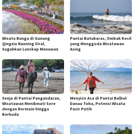
Wisata Bunga di Gunung
Pantai Batukaras, Ombak Kecil
Qingxiu Nanning Viral,
yang Menggoda Wisatawan
Suguhkan Lanskap Menawan
Asing
Senja di Pantai Pangandaran,
Menyisir Asa di Pantai Bulbul
Wisatawan Menikmati Sore
Danau Toba, Potensi Wisata
dengan Bermain hingga
Pasir Putih
Berkuda