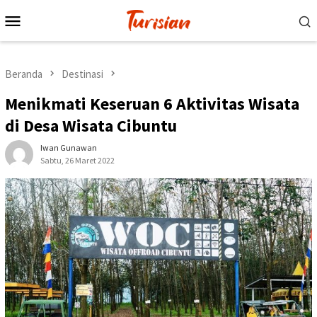
Loncat
Menu
ke
Mobile
konten
Beranda
Destinasi
Menikmati Keseruan 6 Aktivitas Wisata
di Desa Wisata Cibuntu
Iwan Gunawan
Sabtu, 26 Maret 2022