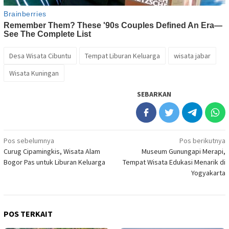
Desa Wisata Cibuntu
Tempat Liburan Keluarga
wisata jabar
Wisata Kuningan
SEBARKAN
Navigasi
Pos sebelumnya
Pos berikutnya
Curug Cipamingkis, Wisata Alam
Museum Gunungapi Merapi,
pos
Bogor Pas untuk Liburan Keluarga
Tempat Wisata Edukasi Menarik di
Yogyakarta
POS TERKAIT