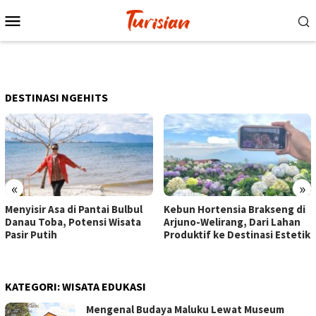
Loncat
Menu
ke
Mobile
konten
DESTINASI NGEHITS
«
»
Menyisir Asa di Pantai Bulbul
Kebun Hortensia Brakseng di
Danau Toba, Potensi Wisata
Arjuno-Welirang, Dari Lahan
Pasir Putih
Produktif ke Destinasi Estetik
KATEGORI:
WISATA EDUKASI
Mengenal Budaya Maluku Lewat Museum