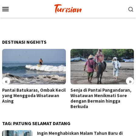
Loncat
Menu
ke
Mobile
konten
DESTINASI NGEHITS
«
»
Pantai Batukaras, Ombak Kecil
Senja di Pantai Pangandaran,
yang Menggoda Wisatawan
Wisatawan Menikmati Sore
Asing
dengan Bermain hingga
Berkuda
TAG:
PATUNG SELAMAT DATANG
Ingin Menghabiskan Malam Tahun Baru di