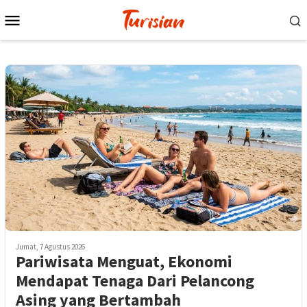
Loncat
Menu
ke
Mobile
konten
Jumat, 7 Agustus 2026
Pariwisata Menguat, Ekonomi
Mendapat Tenaga Dari Pelancong
Asing yang Bertambah