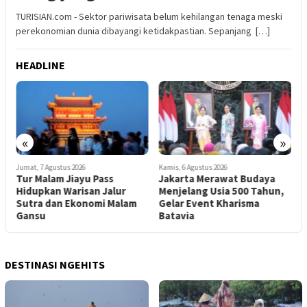
TURISIAN.com - Sektor pariwisata belum kehilangan tenaga meski
perekonomian dunia dibayangi ketidakpastian. Sepanjang […]
HEADLINE
«
»
Jumat, 7 Agustus 2026
Kamis, 6 Agustus 2026
K
en
Tur Malam Jiayu Pass
Jakarta Merawat Budaya
K
Hidupkan Warisan Jalur
Menjelang Usia 500 Tahun,
D
Sutra dan Ekonomi Malam
Gelar Event Kharisma
Gansu
Batavia
DESTINASI NGEHITS