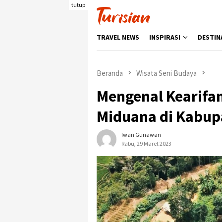
Loncat
tutup
ke
konten
TRAVEL NEWS
INSPIRASI
DESTIN
Beranda
Wisata Seni Budaya
Mengenal Kearifa
Miduana di Kabup
Iwan Gunawan
Rabu, 29 Maret 2023