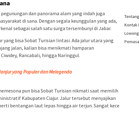
uana
h pegunungan dan panorama alam yang indah juga
Tentan
masyarakat di sana. Dengan segala keunggulan yang ada,
Kontak
enal sebagai salah satu surga tersembunyi di Jabar.
Lowong
r yang bisa Sobat Turisian lintasi. Ada jalur utara yang
Pemasa
ang jalan, kalian bisa menikmati hamparan
Ciwidey, Rancabali, hingga Naringgul.
Cianjur yang Populer dan Melegenda
emesona pun bisa Sobat Turisian nikmati saat memilih
inistratif Kabupaten Ciajur. Jalur tersebut menyajikan
rti bentangan laut lepas hingga air terjun. Sangat kece