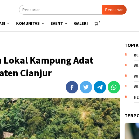
Pencarian
0
ASI
KOMUNITAS
EVENT
GALERI
TOPIK
RC
n Lokal Kampung Adat
WI
aten Cianjur
WI
WI
HE
TERP