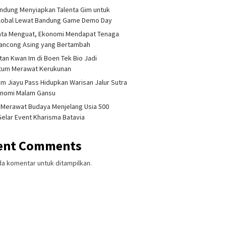
ndung Menyiapkan Talenta Gim untuk
Global Lewat Bandung Game Demo Day
ata Menguat, Ekonomi Mendapat Tenaga
lancong Asing yang Bertambah
tan Kwan Im di Boen Tek Bio Jadi
um Merawat Kerukunan
am Jiayu Pass Hidupkan Warisan Jalur Sutra
onomi Malam Gansu
 Merawat Budaya Menjelang Usia 500
Gelar Event Kharisma Batavia
ent Comments
da komentar untuk ditampilkan.