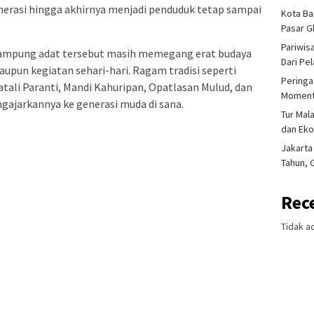
enerasi hingga akhirnya menjadi penduduk tetap sampai
Kota Ba
Pasar 
Pariwis
 kampung adat tersebut masih memegang erat budaya
Dari Pe
aupun kegiatan sehari-hari. Ragam tradisi seperti
Peringa
tali Paranti, Mandi Kahuripan, Opatlasan Mulud, dan
Moment
ngajarkannya ke generasi muda di sana.
Tur Mal
dan Ek
Jakarta
Tahun, 
Rec
Tidak a