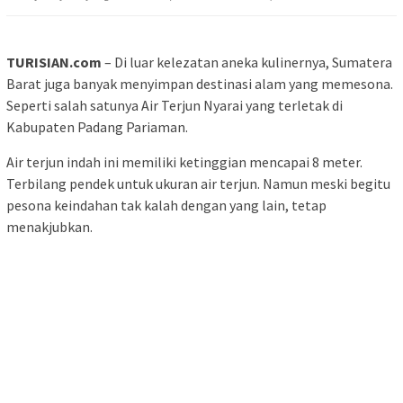
TURISIAN.com
– Di luar kelezatan aneka kulinernya, Sumatera
Barat juga banyak menyimpan destinasi alam yang memesona.
Seperti salah satunya Air Terjun Nyarai yang terletak di
Kabupaten Padang Pariaman.
Air terjun indah ini memiliki ketinggian mencapai 8 meter.
Terbilang pendek untuk ukuran air terjun. Namun meski begitu
pesona keindahan tak kalah dengan yang lain, tetap
menakjubkan.