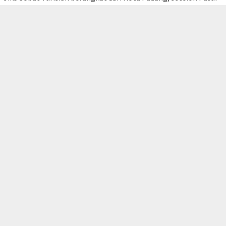
tutup