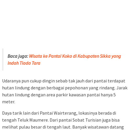
Baca juga:
Wisata ke Pantai Koka di Kabupaten Sikka yang
Indah Tiada Tara
Udaranya pun cukup dingin sebab tak jauh dari pantai terdapat
hutan lindung dengan berbagai pepohonan yang rindang. Jarak
hutan lindung dengan area parkir kawasan pantai hanya 5
meter.
Daya tarik lain dari Pantai Wairterang, lokasinya berada di
tengah Teluk Maumere. Dari pantai Sobat Turisian juga bisa
melihat pulau besar di tengah laut. Banyak wisatawan datang