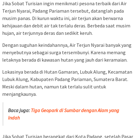
Indah
Jika Sobat Turisian berangkat dari Kota Padang, setelah Pasar
Lubuk Alung ada simpang tiga. Dari situ tinggal belok ke kanan
dan ikuti jalan hingga ke lokasi air terjun. Perjalanan ini
menempuh jarak kurang lebih 4 sampai 5 kilometer. Dengan
waktu tempuh 15 sampai 20 menit dengan menggunakan
kendaraan. *
Sumber: sumbartravel