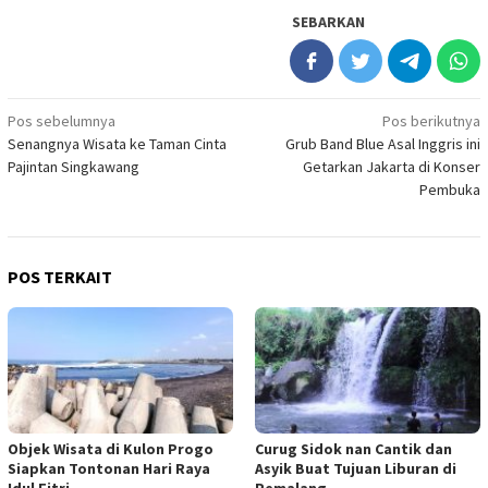
SEBARKAN
Navigasi
Pos sebelumnya
Pos berikutnya
Senangnya Wisata ke Taman Cinta
Grub Band Blue Asal Inggris ini
pos
Pajintan Singkawang
Getarkan Jakarta di Konser
Pembuka
POS TERKAIT
Objek Wisata di Kulon Progo
Curug Sidok nan Cantik dan
Siapkan Tontonan Hari Raya
Asyik Buat Tujuan Liburan di