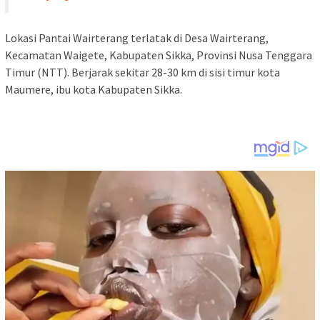
Lokasi Pantai Wairterang terlatak di Desa Wairterang,
Kecamatan Waigete, Kabupaten Sikka, Provinsi Nusa Tenggara
Timur (NTT). Berjarak sekitar 28-30 km di sisi timur kota
Maumere, ibu kota Kabupaten Sikka.