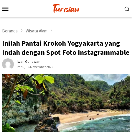
Loncat
Menu
ke
Mobile
konten
Beranda
Wisata Alam
Inilah Pantai Krokoh Yogyakarta yang
Indah dengan Spot Foto Instagrammable
Iwan Gunawan
Rabu, 16 November 2022