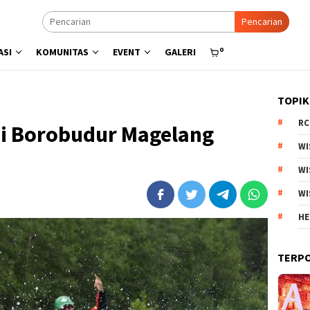
Pencarian
0
ASI
KOMUNITAS
EVENT
GALERI
TOPIK
RC
di Borobudur Magelang
WI
WI
WI
HE
TERP