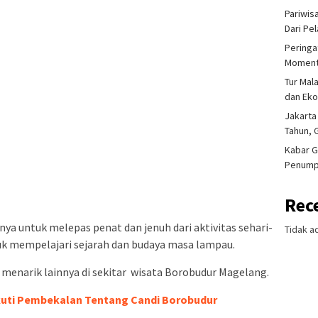
Pariwis
Dari Pe
Peringa
Moment
Tur Mal
dan Ek
Jakarta
Tahun, 
Kabar G
Penump
Rec
ya untuk melepas penat dan jenuh dari aktivitas sehari-
Tidak a
uk mempelajari sejarah dan budaya masa lampau.
 menarik lainnya di sekitar wisata Borobudur Magelang.
kuti Pembekalan Tentang Candi Borobudur