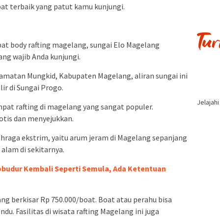
t terbaik yang patut kamu kunjungi.
at body rafting magelang, sungai Elo Magelang
ang wajib Anda kunjungi.
camatan Mungkid, Kabupaten Magelang, aliran sungai ini
ir di Sungai Progo.
Jelajah
pat rafting di magelang yang sangat populer.
otis dan menyejukkan.
ahraga ekstrim, yaitu arum jeram di Magelang sepanjang
alam di sekitarnya.
obudur Kembali Seperti Semula, Ada Ketentuan
ang berkisar Rp 750.000/boat. Boat atau perahu bisa
du. Fasilitas di wisata rafting Magelang ini juga