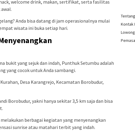
nack, welcome drink, makan, sertifikat, serta fasilitas
k awal.
Tentan
elang? Anda bisa datang di jam operasionalnya mulai
Kontak
empat wisata ini buka setiap hari.
Lowong
 Menyenangkan
Pemasa
na bukit yang sejuk dan indah, Punthuk Setumbu adalah
ang yang cocok untuk Anda sambangi.
 Kurahan, Desa Karangrejo, Kecamatan Borobudur,
ndi Borobudur, yakni hanya sekitar 3,5 km saja dan bisa
t.
sa melakukan berbagai kegiatan yang menyenangkan
sasi sunrise atau matahari terbit yang indah.