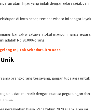
paran alam hijau yang indah dengan udara sejuk dan
hidupan di kota besar, tempat wisata ini sangat layak
unjungi banyak wisatawan lokal maupun mancanegara.
ini adalah Rp 30.000/orang.
gelang Ini, Tak Sekedar Citra Rasa
 Unik
ersama orang-orang tersayang, jangan lupa juga untuk
 yang unik dan menarik dengan nuansa pegunungan dan
n mata.
a persawahan biasa. Pada tahun 2020 silam, area ini