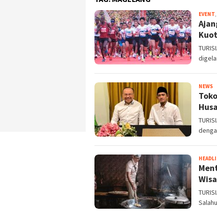
EVENT
Ajan
Kuot
TURISI
digela
T
NEWS
Toko
R
Husa
TURIS
denga
HEADL
Ment
Wisa
TURISI
Salahu