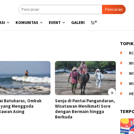
Pencarian
0
ASI
KOMUNITAS
EVENT
GALERI
TOPIK
RC
WI
WI
WI
»
HE
a di Pantai Pangandaran,
Menyisir Asa di Pantai Bulbul
Kebun 
tawan Menikmati Sore
Danau Toba, Potensi Wisata
Arjuno
TERP
an Bermain hingga
Pasir Putih
Produk
uda
Esteti