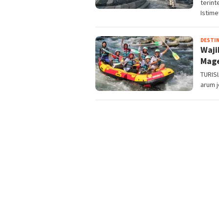
terint
Istim
DESTIN
Waji
Mag
TURISI
arum j