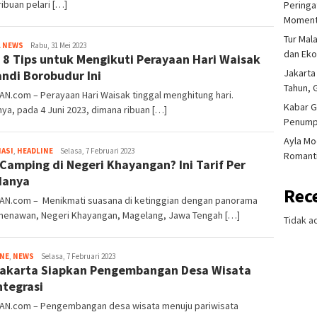
ribuan pelari […]
Peringa
Moment
Tur Mal
Tim
L NEWS
Rabu, 31 Mei 2023
dan Ek
i 8 Tips untuk Mengikuti Perayaan Hari Waisak
Redaksi
Jakarta
andi Borobudur Ini
Tahun, 
AN.com – Perayaan Hari Waisak tinggal menghitung hari.
Kabar G
ya, pada 4 Juni 2023, dimana ribuan […]
Penump
Ayla Mo
Tim
ASI
,
HEADLINE
Selasa, 7 Februari 2023
Romanti
Camping di Negeri Khayangan? Ini Tarif Per
Redaksi
danya
Rec
IAN.com – Menikmati suasana di ketinggian dengan panorama
menawan, Negeri Khayangan, Magelang, Jawa Tengah […]
Tidak a
Tim
INE
,
NEWS
Selasa, 7 Februari 2023
akarta Siapkan Pengembangan Desa Wisata
Redaksi
ntegrasi
IAN.com – Pengembangan desa wisata menuju pariwisata