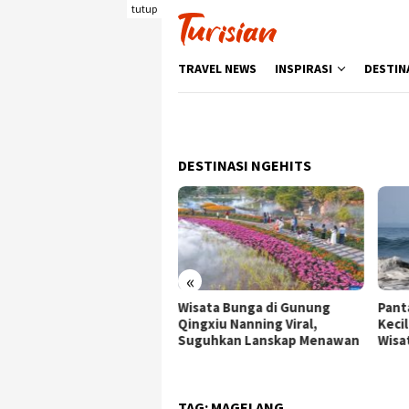
Loncat
tutup
ke
konten
TRAVEL NEWS
INSPIRASI
DESTIN
DESTINASI NGEHITS
«
ata Bunga di Gunung
Pantai Batukaras, Ombak
Senj
gxiu Nanning Viral,
Kecil yang Menggoda
Wisa
guhkan Lanskap Menawan
Wisatawan Asing
deng
Berk
TAG:
MAGELANG