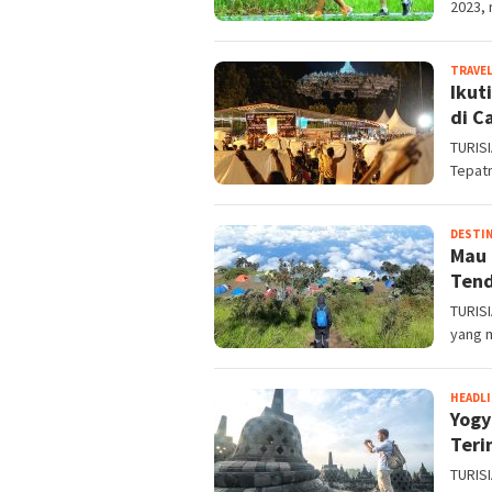
2023, 
TRAVE
Ikut
di C
TURISI
Tepatn
DESTIN
Mau 
Ten
TURIS
yang 
HEADL
Yogy
Teri
TURIS