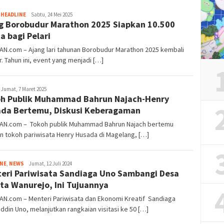
Tim
,
HEADLINE
Sabtu, 24 Mei 2025
g Borobudur Marathon 2025 Siapkan 10.500
Redaksi
a bagi Pelari
AN.com – Ajang lari tahunan Borobudur Marathon 2025 kembali
r. Tahun ini, event yang menjadi […]
im
Jumat, 7 Maret 2025
h Publik Muhammad Bahrun Najach-Henry
edaksi
da Bertemu, Diskusi Keberagaman
IAN.com – Tokoh publik Muhammad Bahrun Najach bertemu
n tokoh pariwisata Henry Husada di Magelang, […]
Tim
INE
,
NEWS
Jumat, 12 Juli 2024
eri Pariwisata Sandiaga Uno Sambangi Desa
Redaksi
ta Wanurejo, Ini Tujuannya
AN.com – Menteri Pariwisata dan Ekonomi Kreatif Sandiaga
ddin Uno, melanjutkan rangkaian visitasi ke 50 […]