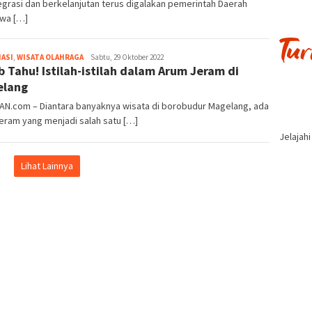
egrasi dan berkelanjutan terus digalakan pemerintah Daerah
ewa […]
Tim
ASI
,
WISATA OLAHRAGA
Sabtu, 29 Oktober 2022
b Tahu! Istilah-istilah dalam Arum Jeram di
Redaksi
elang
AN.com – Diantara banyaknya wisata di borobudur Magelang, ada
eram yang menjadi salah satu […]
Jelajah
Lihat Lainnya