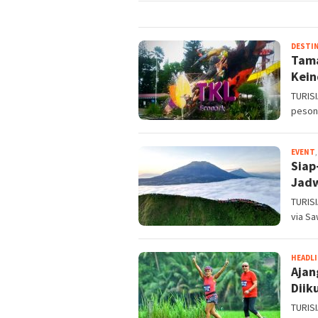
DESTIN
Tama
Kein
TURIS
pesona
EVENT
Siap
Jadw
TURISI
via Sa
HEADL
Ajan
Diik
TURISI