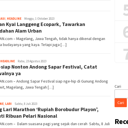
Tim
ASI
,
HEADLINE
Minggu, 1 Oktober 2023
n Kyai Langgeng Ecopark, Tawarkan
Redaksi
dahan Alam Urban
IAN.com – Magelang, Jawa Tengah, tidak hanya dikenal dengan
 budayanya yang kaya. Tetapi juga […]
Tim
,
HEADLINE
Rabu, 23 Agustus 2023
-siap Nonton Andong Sapar Festival, Catat
Redaksi
alnya ya
AN.com – Andong Sapar Festival siap nge-hip di Gunung Andong
Cari
wit, Magelang, Jawa Tengah […]
Cari
Tim
INE
,
LARI
Sabtu, 8 Juli 2023
g Lari Marathon ‘Rupiah Borobudur Playon’,
Redaksi
uti Ribuan Pelari Nasional
Rec
AN.com – Dalam suasana pagi yang sejuk dan cerah Sabtu, 8 Juli