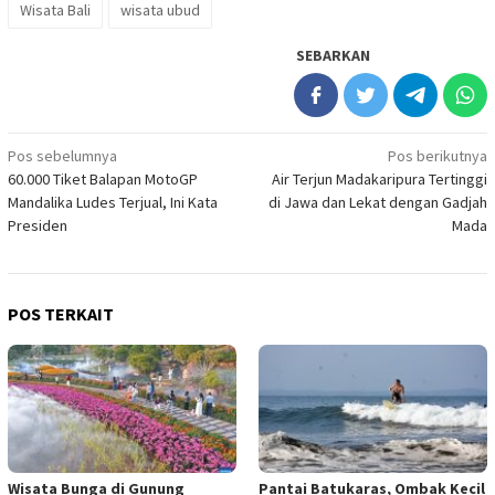
Wisata Bali
wisata ubud
SEBARKAN
Navigasi
Pos sebelumnya
Pos berikutnya
60.000 Tiket Balapan MotoGP
Air Terjun Madakaripura Tertinggi
pos
Mandalika Ludes Terjual, Ini Kata
di Jawa dan Lekat dengan Gadjah
Presiden
Mada
POS TERKAIT
Wisata Bunga di Gunung
Pantai Batukaras, Ombak Kecil