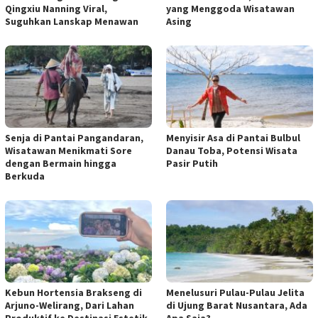
Qingxiu Nanning Viral,
yang Menggoda Wisatawan
Suguhkan Lanskap Menawan
Asing
Senja di Pantai Pangandaran,
Menyisir Asa di Pantai Bulbul
Wisatawan Menikmati Sore
Danau Toba, Potensi Wisata
dengan Bermain hingga
Pasir Putih
Berkuda
Kebun Hortensia Brakseng di
Menelusuri Pulau-Pulau Jelita
Arjuno-Welirang, Dari Lahan
di Ujung Barat Nusantara, Ada
Produktif ke Destinasi Estetik
Apa Saja?