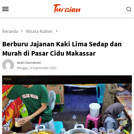
Loncat
Menu
ke
Mobile
konten
Beranda
Wisata Kuliner
Berburu Jajanan Kaki Lima Sedap dan
Murah di Pasar Cidu Makassar
Iwan Gunawan
Minggu, 4 September 2022