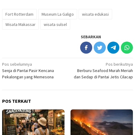
Fort Rotterdam
Museum La Galigo
wisata edukasi
Wisata Makassar
wisata sulsel
SEBARKAN
Navigasi
Pos sebelumnya
Pos berikutnya
Senja di Pantai Pasir Kencana
Berburu Seafood Murah Meriah
pos
Pekalongan yang Memesona
dan Sedap di Pantai Jetis Cilacap
POS TERKAIT