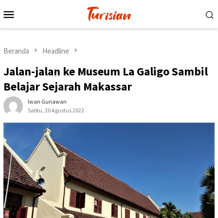
Loncat
Menu
ke
Mobile
konten
Beranda
Headline
Jalan-jalan ke Museum La Galigo Sambil
Belajar Sejarah Makassar
Iwan Gunawan
Sabtu, 20 Agustus 2022