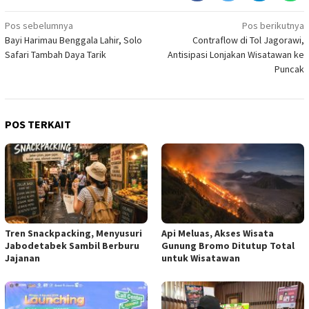
Navigasi
Pos sebelumnya
Pos berikutnya
Bayi Harimau Benggala Lahir, Solo
Contraflow di Tol Jagorawi,
pos
Safari Tambah Daya Tarik
Antisipasi Lonjakan Wisatawan ke
Puncak
POS TERKAIT
Tren Snackpacking, Menyusuri
Api Meluas, Akses Wisata
Jabodetabek Sambil Berburu
Gunung Bromo Ditutup Total
Jajanan
untuk Wisatawan