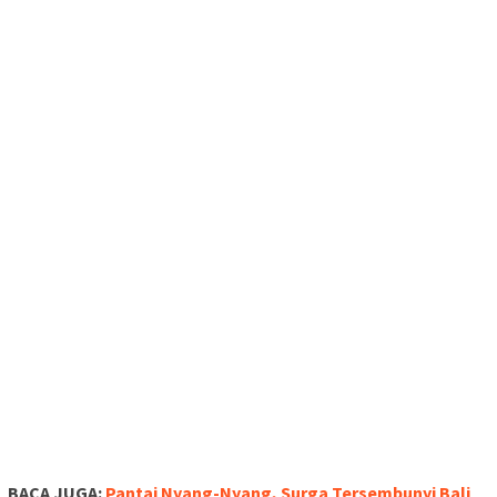
BACA JUGA:
Pantai Nyang-Nyang, Surga Tersembunyi Bali