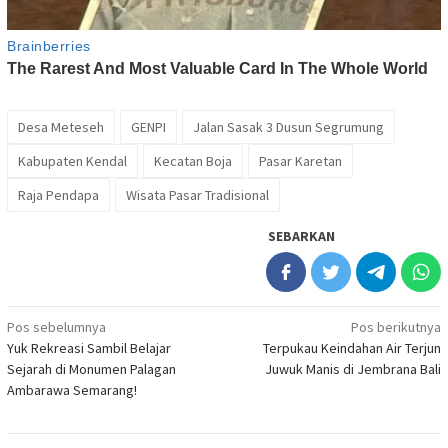
Desa Meteseh
GENPI
Jalan Sasak 3 Dusun Segrumung
Kabupaten Kendal
Kecatan Boja
Pasar Karetan
Raja Pendapa
Wisata Pasar Tradisional
SEBARKAN
Navigasi
Pos sebelumnya
Pos berikutnya
Yuk Rekreasi Sambil Belajar
Terpukau Keindahan Air Terjun
pos
Sejarah di Monumen Palagan
Juwuk Manis di Jembrana Bali
Ambarawa Semarang!