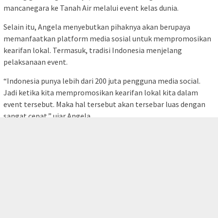
mancanegara ke Tanah Air melalui event kelas dunia.
Selain itu, Angela menyebutkan pihaknya akan berupaya
memanfaatkan platform media sosial untuk mempromosikan
kearifan lokal. Termasuk, tradisi Indonesia menjelang
pelaksanaan event.
“Indonesia punya lebih dari 200 juta pengguna media social.
Jadi ketika kita mempromosikan kearifan lokal kita dalam
event tersebut. Maka hal tersebut akan tersebar luas dengan
sangat cepat,” ujar Angela.
tutup
BACA JUGA:
Kemenparekraf Dorong Ekonomi Hijau
Berkelanjutan, Ini Alasannya
Sementara itu, Sekretaris Jenderal ANOC, Gunilla Lindberg
menambahkan pelaksanaan World Beach Games 2023 ini
harapannya dapat memulihkan sektor pariwisata Indonesia
yang terdampak oleh pandemi COVID-19.