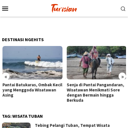
Loncat
Menu
ke
Mobile
konten
DESTINASI NGEHITS
«
»
Pantai Batukaras, Ombak Kecil
Senja di Pantai Pangandaran,
yang Menggoda Wisatawan
Wisatawan Menikmati Sore
Asing
dengan Bermain hingga
Berkuda
TAG:
WISATA TUBAN
Tebing Pelangi Tuban, Tempat Wisata