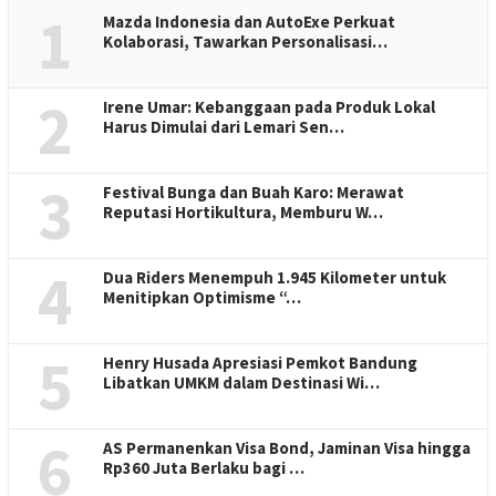
1
Mazda Indonesia dan AutoExe Perkuat
Kolaborasi, Tawarkan Personalisasi…
2
Irene Umar: Kebanggaan pada Produk Lokal
Harus Dimulai dari Lemari Sen…
3
Festival Bunga dan Buah Karo: Merawat
Reputasi Hortikultura, Memburu W…
4
Dua Riders Menempuh 1.945 Kilometer untuk
Menitipkan Optimisme “…
5
Henry Husada Apresiasi Pemkot Bandung
Libatkan UMKM dalam Destinasi Wi…
6
AS Permanenkan Visa Bond, Jaminan Visa hingga
Rp360 Juta Berlaku bagi …