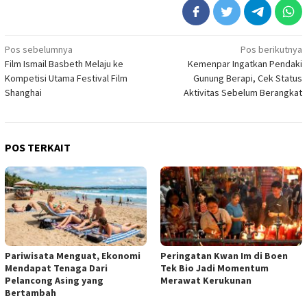
Navigasi
Pos sebelumnya
Pos berikutnya
Film Ismail Basbeth Melaju ke
Kemenpar Ingatkan Pendaki
pos
Kompetisi Utama Festival Film
Gunung Berapi, Cek Status
Shanghai
Aktivitas Sebelum Berangkat
POS TERKAIT
Pariwisata Menguat, Ekonomi
Peringatan Kwan Im di Boen
Mendapat Tenaga Dari
Tek Bio Jadi Momentum
Pelancong Asing yang
Merawat Kerukunan
Bertambah