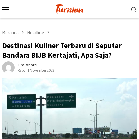
Loncat
Menu
ke
Mobile
konten
Beranda
Headline
Destinasi Kuliner Terbaru di Seputar
Bandara BIJB Kertajati, Apa Saja?
Tim Redaksi
Rabu, 1 November 2023