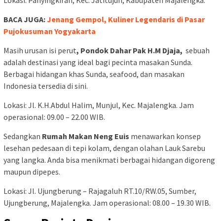
Lokasi: Panyingkiran, Kec. Jatitujuh, Kabupaten Majalengka.
BACA JUGA:
Jenang Gempol, Kuliner Legendaris di Pasar
Pujokusuman Yogyakarta
Masih urusan isi perut
, Pondok Dahar Pak H.M Djaja,
sebuah
adalah destinasi yang ideal bagi pecinta masakan Sunda.
Berbagai hidangan khas Sunda, seafood, dan masakan
Indonesia tersedia di sini.
Lokasi: Jl. K.H.Abdul Halim, Munjul, Kec. Majalengka. Jam
operasional: 09.00 – 22.00 WIB.
Sedangkan
Rumah Makan Neng Euis
menawarkan konsep
lesehan pedesaan di tepi kolam, dengan olahan Lauk Sarebu
yang langka. Anda bisa menikmati berbagai hidangan digoreng
maupun dipepes.
Lokasi: Jl. Ujungberung – Rajagaluh RT.10/RW.05, Sumber,
Ujungberung, Majalengka. Jam operasional: 08.00 – 19.30 WIB.