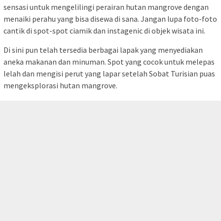
Baca juga:
Destinasi Super Prioritas Likupang Menuju
Pengembangan ke Ekowisata
Dari Pelabuhan Nusantara Tahuna, Sobat Turisian bisa
mencapainya dengan berjalan kaki. Sedangkan dari pusat kota,
berjarak hanya sekitar dua kilometer. Sehingga kalian hanya
membutuhkan kira-kira 4 menit untuk mencapainya dengan
menggunakan angkutan umum yang hilir mudik di Kota
Tahuna.*
tutup