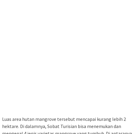
Luas area hutan mangrove tersebut mencapai kurang lebih 2
hektare. Di dalamnya, Sobat Turisian bisa menemukan dan
mengenal 4 jenis varietas mangrove yang tumbuh. Di antaranya
jenis Bruguiera, Rhizopora, Arecaceae, dan Avicenniceae.
Keberadaan hutan mangrove Tahuna ini juga menjadi habitat
bagi berbagai jenis kepiting, kerang. Serta menjadi tempat
tumbuhnya sejenis pohon Nipa yang tangkai buahnya dapat
mengalirkan nirah. Yang menjadi bahan mentah untuk
pembuatan gula aren.