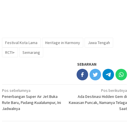
Festival Kota Lama
Heritage in Harmony
Jawa Tengah
RCTI+
Semarang
SEBARKAN
Navigasi
Pos sebelumnya
Pos berikutnya
Penerbangan Super Air Jet Buka
Ada Destinasi Hidden Gem di
pos
Rute Baru, Padang-Kualalumpur, Ini
Kawasan Puncak, Namanya Telaga
Jadwalnya
Saat