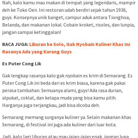
Nah, kalo kamu mau makan di tempat yang legendaris, mampir
deh ke Toko Oen. Ini restoran udah berdiri sejak tahun 1936,
guys. Konsepnya unik banget, campur aduk antara Tionghoa,
Belanda, dan makanan lokal. Cobain kroket, risoles, dan lunpia,
jangan sampai ketinggalan!
BACA JUGA:
Liburan ke Solo, Gak Nyobain Kuliner Khas Ini
Rasanya Ada yang Kurang Guys
Es Puter Cong Lik
Gak lengkap rasanya kalo gak nyobain es krim di Semarang. Es
Puter Cong Lik ini beda dari es krim biasa, karena gak pakai
perasa tambahan. Semuanya alami, guys! Ada rasa durian,
alpukat, coklat, dan kelapa muda yang bisa kamu pilih.
Harganya juga terjangkau, jadi bisa dicoba deh.
Semarang memang surganya kuliner ya. Selain makanan khas
Semarang, di festival ini juga ada kuliner dari luar kota.
Jadi, kalo lagi liburan atau mau jajan-jajan enak, jangan lupa