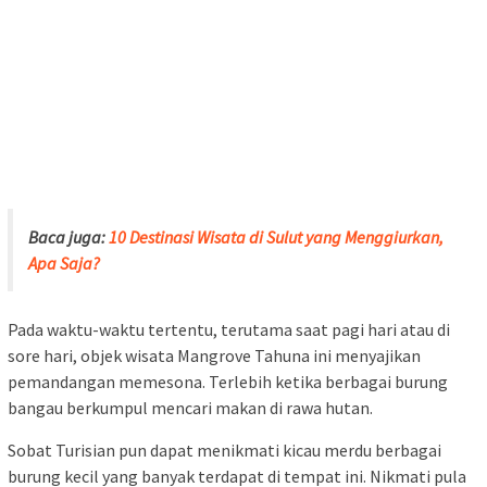
bangau berkumpul mencari makan di rawa hutan.
Sobat Turisian pun dapat menikmati kicau merdu berbagai
burung kecil yang banyak terdapat di tempat ini. Nikmati pula
sensasi untuk mengelilingi perairan hutan mangrove dengan
menaiki perahu yang bisa disewa di sana. Jangan lupa foto-foto
cantik di spot-spot ciamik dan instagenic di objek wisata ini.
Di sini pun telah tersedia berbagai lapak yang menyediakan
aneka makanan dan minuman. Spot yang cocok untuk melepas
lelah dan mengisi perut yang lapar setelah Sobat Turisian puas
mengeksplorasi hutan mangrove.
Lokasi & Rute ke Wisata Mangrove Tahuna
Jika tertarik dan penasaran untuk datang ke wisata Mangrove
Tahuna, Kepulauan Sangihe, Sobat Turisian cukup mudah
menjangkaunya. Sebab lokasinya strategis, masih berada
dalam kawasan kota, yakni di Tahuna Timur.