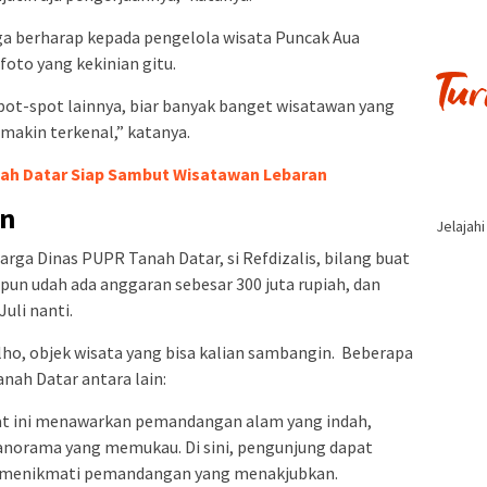
juga berharap kepada pengelola wisata Puncak Aua
oto yang kekinian gitu.
pot-spot lainnya, biar banyak banget wisatawan yang
makin terkenal,” katanya.
nah Datar Siap Sambut Wisatawan Lebaran
n
Jelajah
rga Dinas PUPR Tanah Datar, si Refdizalis, bilang buat
pun udah ada anggaran sebesar 300 juta rupiah, dan
uli nanti.
 lho, objek wisata yang bisa kalian sambangin. Beberapa
nah Datar antara lain:
at ini menawarkan pemandangan alam yang indah,
panorama yang memukau. Di sini, pengunjung dapat
l menikmati pemandangan yang menakjubkan.