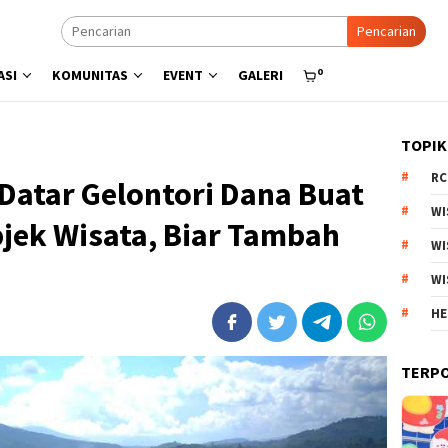
Pencarian
0
ASI
KOMUNITAS
EVENT
GALERI
TOPIK
RC
Datar Gelontori Dana Buat
WI
bjek Wisata, Biar Tambah
WI
WI
HE
TERP