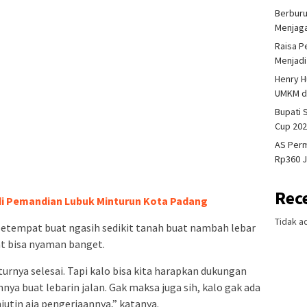
Berburu
Menjaga
Raisa P
Menjadi
Henry H
UMKM da
Bupati
Cup 202
AS Perm
Rp360 J
Rec
i Pemandian Lubuk Minturun Kota Padang
Tidak a
setempat buat ngasih sedikit tanah buat nambah lebar
at bisa nyaman banget.
turnya selesai. Tapi kalo bisa kita harapkan dukungan
nya buat lebarin jalan. Gak maksa juga sih, kalo gak ada
jutin aja pengerjaannya,” katanya.