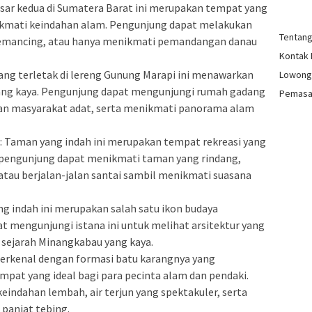
esar kedua di Sumatera Barat ini merupakan tempat yang
nikmati keindahan alam. Pengunjung dapat melakukan
Tentan
 memancing, atau hanya menikmati pemandangan danau
Kontak
ang terletak di lereng Gunung Marapi ini menawarkan
Lowong
ang kaya. Pengunjung dapat mengunjungi rumah gadang
Pemasa
pan masyarakat adat, serta menikmati panorama alam
: Taman yang indah ini merupakan tempat rekreasi yang
i, pengunjung dapat menikmati taman yang rindang,
atau berjalan-jalan santai sambil menikmati suasana
ng indah ini merupakan salah satu ikon budaya
 mengunjungi istana ini untuk melihat arsitektur yang
sejarah Minangkabau yang kaya.
terkenal dengan formasi batu karangnya yang
pat yang ideal bagi para pecinta alam dan pendaki.
indahan lembah, air terjun yang spektakuler, serta
 panjat tebing.