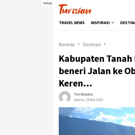
Loncat
tutup
ke
konten
TRAVEL NEWS
INSPIRASI
DESTIN
Beranda
Destinasi
Kabupaten Tanah 
beneri Jalan ke O
Keren…
Tim Redaksi
Selasa, 23 Mei 2023