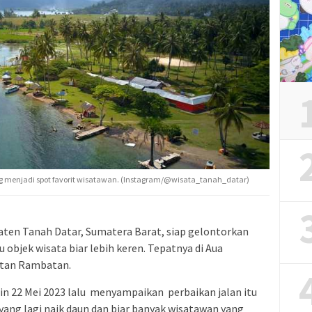
 menjadi spot favorit wisatawan. (Instagram/@wisata_tanah_datar)
ten Tanah Datar, Sumatera Barat, siap gelontorkan
 objek wisata biar lebih keren. Tepatnya di Aua
atan Rambatan.
nin 22 Mei 2023 lalu menyampaikan perbaikan jalan itu
yang lagi naik daun dan biar banyak wisatawan yang