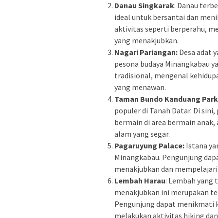
Danau Singkarak
: Danau terb
ideal untuk bersantai dan me
aktivitas seperti berperahu,
yang menakjubkan.
Nagari Pariangan:
Desa adat y
pesona budaya Minangkabau y
tradisional, mengenal kehidu
yang menawan.
Taman Bundo Kanduang Park
populer di Tanah Datar. Di sin
bermain di area bermain anak, 
alam yang segar.
Pagaruyung Palace:
Istana ya
Minangkabau. Pengunjung dapat
menakjubkan dan mempelajari 
Lembah Harau
: Lembah yang 
menakjubkan ini merupakan tem
Pengunjung dapat menikmati ke
melakukan aktivitas hiking dan