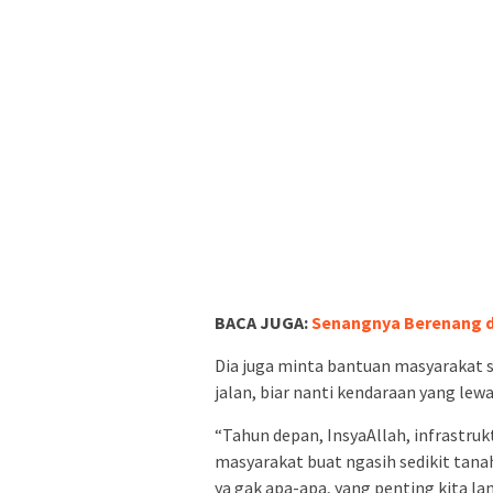
BACA JUGA:
Senangnya Berenang d
Dia juga minta bantuan masyarakat 
jalan, biar nanti kendaraan yang lew
“Tahun depan, InsyaAllah, infrastruk
masyarakat buat ngasih sedikit tanah
ya gak apa-apa, yang penting kita lan