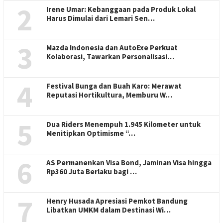
2
Irene Umar: Kebanggaan pada Produk Lokal
Harus Dimulai dari Lemari Sen…
3
Mazda Indonesia dan AutoExe Perkuat
Kolaborasi, Tawarkan Personalisasi…
4
Festival Bunga dan Buah Karo: Merawat
Reputasi Hortikultura, Memburu W…
5
Dua Riders Menempuh 1.945 Kilometer untuk
Menitipkan Optimisme “…
6
AS Permanenkan Visa Bond, Jaminan Visa hingga
Rp360 Juta Berlaku bagi …
7
Henry Husada Apresiasi Pemkot Bandung
Libatkan UMKM dalam Destinasi Wi…