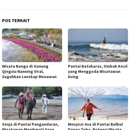
POS TERKAIT
Wisata Bunga di Gunung
Pantai Batukaras, Ombak Kecil
Qingxiu Nanning Viral,
yang Menggoda Wisatawan
Suguhkan Lanskap Menawan
Asing
Senja di Pantai Pangandaran,
Menyisir Asa di Pantai Bulbul
Wisatawan Menikmati Sore
Danau Toba, Potensi Wisata