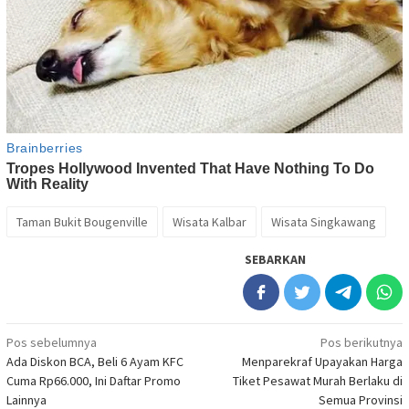
Taman Bukit Bougenville
Wisata Kalbar
Wisata Singkawang
SEBARKAN
Navigasi
Pos sebelumnya
Pos berikutnya
Ada Diskon BCA, Beli 6 Ayam KFC
Menparekraf Upayakan Harga
pos
Cuma Rp66.000, Ini Daftar Promo
Tiket Pesawat Murah Berlaku di
Lainnya
Semua Provinsi