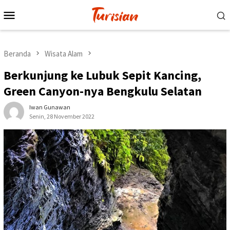
Loncat
Menu
ke
Mobile
konten
Beranda
Wisata Alam
Berkunjung ke Lubuk Sepit Kancing,
Green Canyon-nya Bengkulu Selatan
Iwan Gunawan
Senin, 28 November 2022