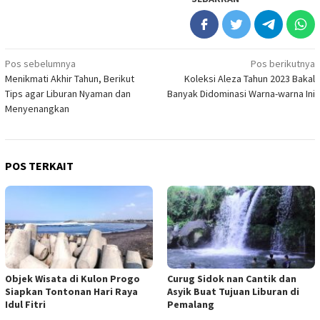
Navigasi
Pos sebelumnya
Pos berikutnya
Menikmati Akhir Tahun, Berikut
Koleksi Aleza Tahun 2023 Bakal
pos
Tips agar Liburan Nyaman dan
Banyak Didominasi Warna-warna Ini
Menyenangkan
POS TERKAIT
Objek Wisata di Kulon Progo
Curug Sidok nan Cantik dan
Siapkan Tontonan Hari Raya
Asyik Buat Tujuan Liburan di
Idul Fitri
Pemalang