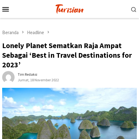
Loncat
Menu
ke
Mobile
konten
Beranda
Headline
Lonely Planet Sematkan Raja Ampat
Sebagai ‘Best in Travel Destinations for
2023’
Tim Redaksi
Jumat, 18 November 2022