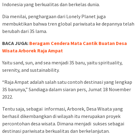
Indonesia yang berkualitas dan berkelas dunia.
Dia menilai, penghargaan dari Lonely Planet juga
membuktikan bahwa tren global pariwisata ke depannya telah
berubah dari 3S lama.
BACA JUGA:
Beragam Cendera Mata Cantik Buatan Desa
Wisata Arborek Raja Ampat
Yaitu sand, sun, and sea menjadi 3S baru, yaitu spirituality,
serenity, and sustainability.
“Raja Ampat adalah salah satu contoh destinasi yang lengkap
3S barunya,” Sandiaga dalam siaran pers, Jumat 18 November
2022.
Tentu saja, sebagai informasi, Arborek, Desa Wisata yang
berhasil dikembangkan di wilayah itu merupakan proyek
percontohan desa wisata. Dimana menjadi sukses sebagai
destinasi pariwisata berkualitas dan berkelanjutan.