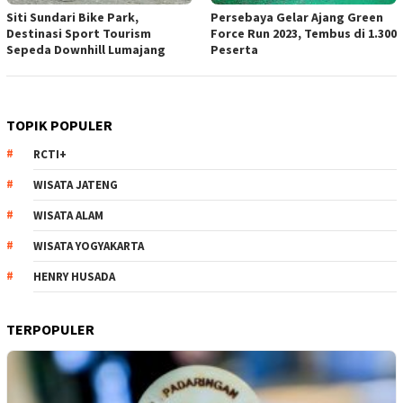
Siti Sundari Bike Park,
Persebaya Gelar Ajang Green
Destinasi Sport Tourism
Force Run 2023, Tembus di 1.300
Sepeda Downhill Lumajang
Peserta
TOPIK POPULER
RCTI+
WISATA JATENG
WISATA ALAM
WISATA YOGYAKARTA
HENRY HUSADA
TERPOPULER