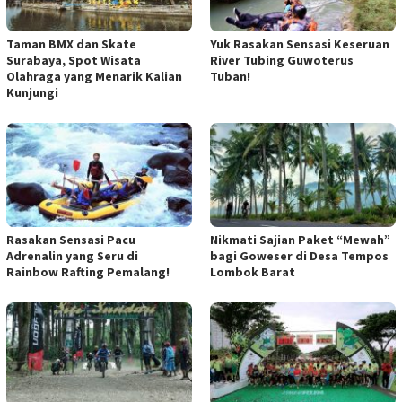
Taman BMX dan Skate
Yuk Rasakan Sensasi Keseruan
Surabaya, Spot Wisata
River Tubing Guwoterus
Olahraga yang Menarik Kalian
Tuban!
Kunjungi
Rasakan Sensasi Pacu
Nikmati Sajian Paket “Mewah”
Adrenalin yang Seru di
bagi Goweser di Desa Tempos
Rainbow Rafting Pemalang!
Lombok Barat