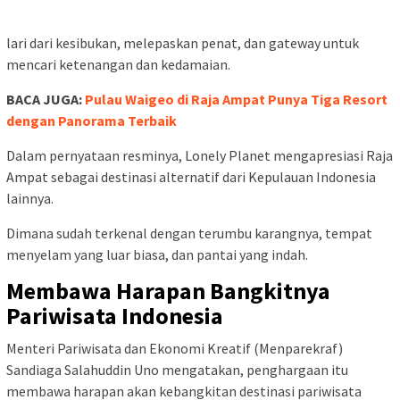
lari dari kesibukan, melepaskan penat, dan gateway untuk
mencari ketenangan dan kedamaian.
BACA JUGA:
Pulau Waigeo di Raja Ampat Punya Tiga Resort
dengan Panorama Terbaik
Dalam pernyataan resminya, Lonely Planet mengapresiasi Raja
Ampat sebagai destinasi alternatif dari Kepulauan Indonesia
lainnya.
Dimana sudah terkenal dengan terumbu karangnya, tempat
menyelam yang luar biasa, dan pantai yang indah.
Membawa Harapan Bangkitnya
Pariwisata Indonesia
Menteri Pariwisata dan Ekonomi Kreatif (Menparekraf)
Sandiaga Salahuddin Uno mengatakan, penghargaan itu
membawa harapan akan kebangkitan destinasi pariwisata