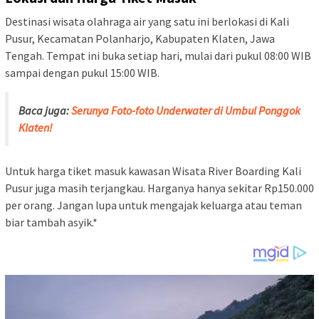
Destinasi wisata olahraga air yang satu ini berlokasi di Kali
Pusur, Kecamatan Polanharjo, Kabupaten Klaten, Jawa
Tengah. Tempat ini buka setiap hari, mulai dari pukul 08:00 WIB
sampai dengan pukul 15:00 WIB.
Baca juga:
Serunya Foto-foto Underwater di Umbul Ponggok
Klaten!
Untuk harga tiket masuk kawasan Wisata River Boarding Kali
Pusur juga masih terjangkau. Harganya hanya sekitar Rp150.000
per orang. Jangan lupa untuk mengajak keluarga atau teman
biar tambah asyik.*