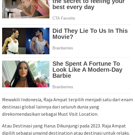
Mewakili Indonesia, Raja Ampat terpilih menjadi satu dari enam
destinasi global lainnya dari seluruh dunia yang
direkomendasikan sebagai Must Visit Location.
Atau Destinasi yang Harus Dikunjungi pada 2023. Raja Ampat
dipilih sebagai unwind destination atau destinasi untuk relaks.