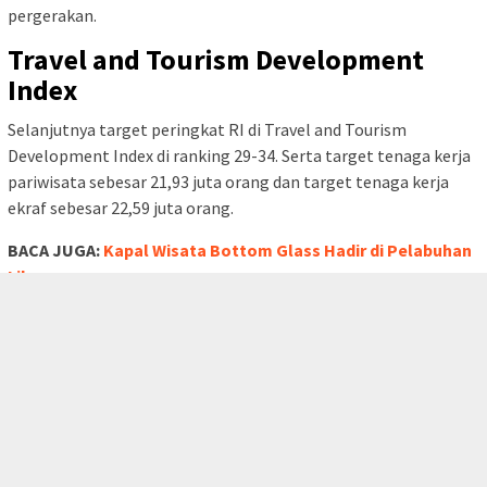
pergerakan.
Travel and Tourism Development
Index
Selanjutnya target peringkat RI di Travel and Tourism
Development Index di ranking 29-34. Serta target tenaga kerja
pariwisata sebesar 21,93 juta orang dan target tenaga kerja
ekraf sebesar 22,59 juta orang.
BACA JUGA:
Kapal Wisata Bottom Glass Hadir di Pelabuhan
Likupang
tutup
Dalam kesempatan yang sama, Menteri Pariwisata dan
Ekonomi Kreatif (Menparekraf) Sandiaga Uno mengatakan
target dan anggaran Kemenparekraf pada tahun 2023
berbanding terbalik.
Hal ini lantaran targetnya naik dua kali lipat sedangkan
anggarannya dipangkas 20 persen.