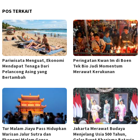
POS TERKAIT
Pariwisata Menguat, Ekonomi
Peringatan Kwan Im di Boen
Mendapat Tenaga Dari
Tek Bio Jadi Momentum
Pelancong Asing yang
Merawat Kerukunan
Bertambah
Tur Malam Jiayu Pass Hidupkan
Jakarta Merawat Budaya
Warisan Jalur Sutra dan
Menjelang Usia 500 Tahun,
Ekonomi Malam Gansu
Gelar Event Kharisma Batavia