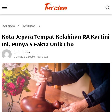
Loncat
Menu
ke
Mobile
konten
Beranda
Destinasi
Kota Jepara Tempat Kelahiran RA Kartini
Ini, Punya 5 Fakta Unik Lho
Tim Redaksi
Jumat, 30 September 2022