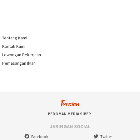
menjadi hiburan tambahan bagi para peserta Rakornas
sekaligus bisa mengenal kebudayaan Melayu,” ujarnya.
Pada tahun ke-24 ini, KSM akan menyuguhkan sederet
penampilan menarik dari kebudayaan melayu. Seperti, musik,
tari , membaca puisi, berpantun dan juga permainan rakyat.
Pengemasannya dalam bentuk panggung pentas menarik
serta menghibur.
“Tahun ini akan menampilkan WBTB (Warisan Budaya Tak
Benda) ada berpantun dan permainan rakyat,” terangnya.
100 Stand Bazar Kuliner
Permainan rakyat yang nantinya memeriahkan acara budaya ini
seperti kaki bajang atau yang lebih populer dikenal dengan
egrang, gasing, seletup serta canang.
BACA JUGA:
Nih Dua Resort di Batam yang Menawan, Pas Buat
Liburan Kamu!