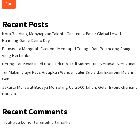
Mengutip dari disbudpar.batam.go.id pada Selasa, 19 Juli 2022,
Ardiwinata juga mengatakan bahwa terdapat sejumlah
pesohor dari negara serumpun yang akan membuat acara KSM
lebih semarak.
BACA JUGA:
Wisman Masuk Kota Batam Meningkat 60 Kali
Lipat, Ada 16 Ribu Orang
“Diantaranya adalah Kris Karmila yang merupakan penyanyi
dari Brunei Darussalam. Dari Johor juga ada Politeknik Mersing
serta Seri Irwarna Tari Dance Studio,” sambungnya kemudian.
Tidak mau ketinggalan, sejumlah penggiat seni dari dalam
negeri juga akan unjuk gigi dengan berpartisipasi dalam
gelaran KSM tahun ini.