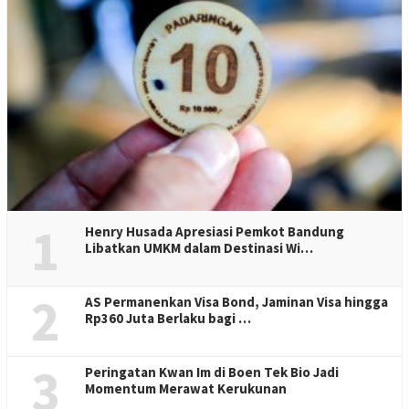
Kenduri Seni Melayu (KSM) 2022 kembali digelar di Batam( disbudpar.batam.go.id)
TURISIAN.com –
Dinas Kebudayaan dan Pariwisata (Disbudpar)
Batam kembali menggelar Kenduri Seni Melayu (KSM).
Rencananya, KSM tahun 2022 kali ini akan mengambil tempat
di Harbour Bay, Batu Ampar, Batam, selama 21 hingga 23 Juli
mendatang.
Bahkan, Disbudpar Batam menyebutkan bahwa dua negara
serumpun melayu yakni Johor, Malaysia dan Brunei Darussalam
juga akan mengikuti gelaran acara tersebut.