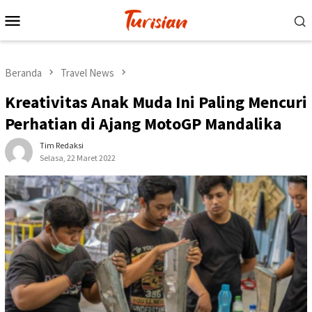
Loncat
Menu
ke
Mobile
konten
Beranda
Travel News
Kreativitas Anak Muda Ini Paling Mencuri
Perhatian di Ajang MotoGP Mandalika
Tim Redaksi
Selasa, 22 Maret 2022