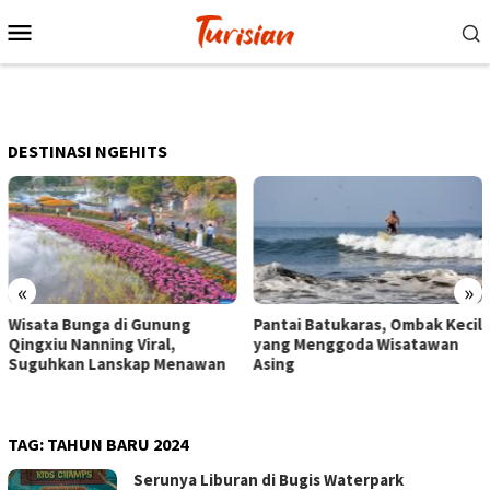
Loncat
Menu
ke
Mobile
konten
DESTINASI NGEHITS
«
»
Pantai Batukaras, Ombak Kecil
Senja di Pantai Pangandaran,
yang Menggoda Wisatawan
Wisatawan Menikmati Sore
Asing
dengan Bermain hingga
Berkuda
TAG:
TAHUN BARU 2024
Serunya Liburan di Bugis Waterpark