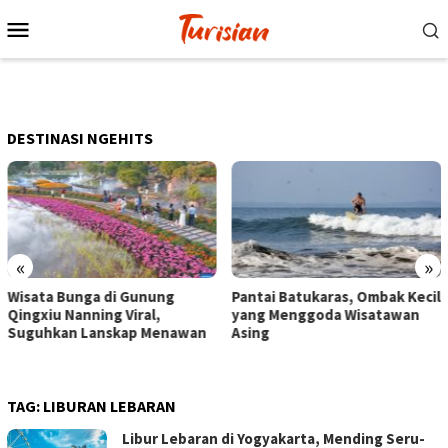
Loncat
Menu
ke
Mobile
konten
DESTINASI NGEHITS
«
»
Gunung
Pantai Batukaras, Ombak Kecil
Senja di Pantai 
iral,
yang Menggoda Wisatawan
Wisatawan Menik
ap Menawan
Asing
dengan Bermain 
Berkuda
TAG:
LIBURAN LEBARAN
Libur Lebaran di Yogyakarta, Mending Seru-