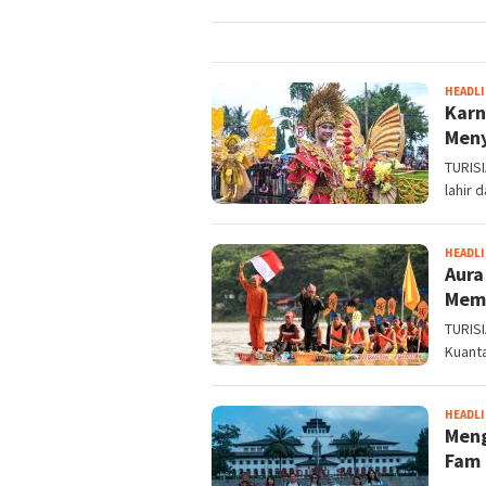
HEADL
Karn
Men
TURISI
lahir 
HEADL
Aura
Memp
TURISI
Kuanta
HEADL
Meng
Fam 