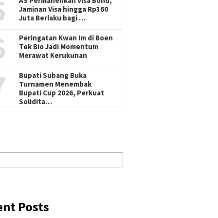
5
AS Permanenkan Visa Bond,
Jaminan Visa hingga Rp360
Juta Berlaku bagi …
6
Peringatan Kwan Im di Boen
Tek Bio Jadi Momentum
Merawat Kerukunan
7
Bupati Subang Buka
Turnamen Menembak
Bupati Cup 2026, Perkuat
Solidita…
ent Posts