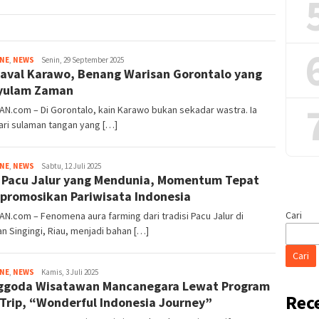
Tim
INE
,
NEWS
Senin, 29 September 2025
aval Karawo, Benang Warisan Gorontalo yang
Redaksi
yulam Zaman
AN.com – Di Gorontalo, kain Karawo bukan sekadar wastra. Ia
dari sulaman tangan yang […]
Tim
INE
,
NEWS
Sabtu, 12 Juli 2025
 Pacu Jalur yang Mendunia, Momentum Tepat
Redaksi
romosikan Pariwisata Indonesia
Cari
AN.com – Fenomena aura farming dari tradisi Pacu Jalur di
n Singingi, Riau, menjadi bahan […]
Cari
Tim
INE
,
NEWS
Kamis, 3 Juli 2025
goda Wisatawan Mancanegara Lewat Program
Redaksi
Rec
Trip, “Wonderful Indonesia Journey”