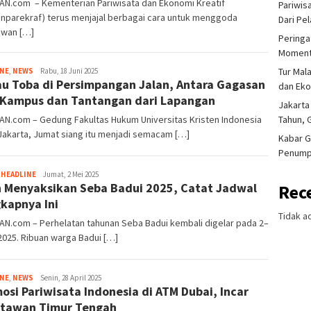
IAN.com – Kementerian Pariwisata dan Ekonomi Kreatif
Pariwis
nparekraf) terus menjajal berbagai cara untuk menggoda
Dari Pe
awan […]
Peringa
Moment
Tur Mal
Tim
INE
,
NEWS
Rabu, 18 Juni 2025
u Toba di Persimpangan Jalan, Antara Gagasan
Redaksi
dan Ek
 Kampus dan Tantangan dari Lapangan
Jakarta
Tahun, 
AN.com – Gedung Fakultas Hukum Universitas Kristen Indonesia
 Jakarta, Jumat siang itu menjadi semacam […]
Kabar G
Penump
Tim
,
HEADLINE
Jumat, 2 Mei 2025
n Menyaksikan Seba Badui 2025, Catat Jadwal
Redaksi
Rec
kapnya Ini
Tidak a
AN.com – Perhelatan tahunan Seba Badui kembali digelar pada 2–
2025. Ribuan warga Badui […]
Tim
INE
,
NEWS
Senin, 28 April 2025
osi Pariwisata Indonesia di ATM Dubai, Incar
Redaksi
tawan Timur Tengah