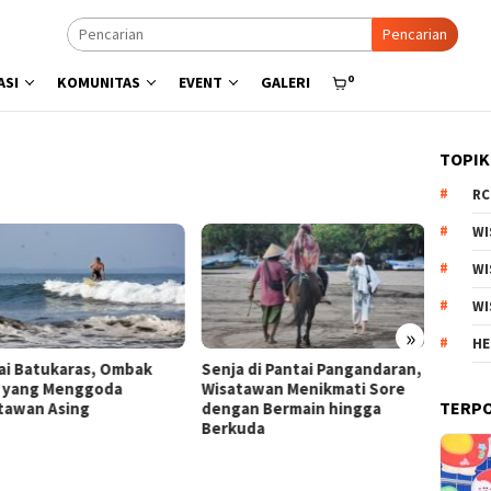
Pencarian
0
ASI
KOMUNITAS
EVENT
GALERI
TOPIK
RC
WI
WI
WI
»
HE
a di Pantai Pangandaran,
Menyisir Asa di Pantai Bulbul
Kebun 
tawan Menikmati Sore
Danau Toba, Potensi Wisata
Arjuno
TERP
an Bermain hingga
Pasir Putih
Produk
uda
Esteti