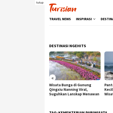
Loncat
tutup
ke
konten
TRAVEL NEWS
INSPIRASI
DESTIN
DESTINASI NGEHITS
«
ata Bunga di Gunung
Pantai Batukaras, Ombak
Senj
gxiu Nanning Viral,
Kecil yang Menggoda
Wisa
guhkan Lanskap Menawan
Wisatawan Asing
deng
Berk
TAG:
KEMENTERIAN PARIWISATA