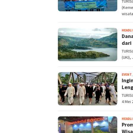
TURIS
(Keme
wisat
HEADL
Dana
dari
TURISI
(UKI),
EVENT
Ingi
Leng
TURISI
4 Mei 
HEADL
Prom
Wisa