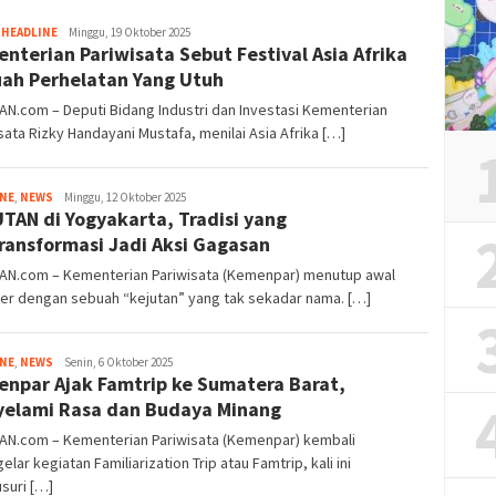
Tim
,
HEADLINE
Minggu, 19 Oktober 2025
nterian Pariwisata Sebut Festival Asia Afrika
Redaksi
ah Perhelatan Yang Utuh
AN.com – Deputi Bidang Industri dan Investasi Kementerian
sata Rizky Handayani Mustafa, menilai Asia Afrika […]
Tim
INE
,
NEWS
Minggu, 12 Oktober 2025
TAN di Yogyakarta, Tradisi yang
Redaksi
ransformasi Jadi Aksi Gagasan
IAN.com – Kementerian Pariwisata (Kemenpar) menutup awal
er dengan sebuah “kejutan” yang tak sekadar nama. […]
Tim
INE
,
NEWS
Senin, 6 Oktober 2025
npar Ajak Famtrip ke Sumatera Barat,
Redaksi
elami Rasa dan Budaya Minang
IAN.com – Kementerian Pariwisata (Kemenpar) kembali
lar kegiatan Familiarization Trip atau Famtrip, kali ini
suri […]