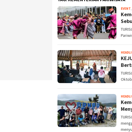
EVENT
Keme
Sebu
TURISI
Pariwi
HEADL
KEJU
Bert
TURIS
Oktob
HEADL
Keme
Meny
TURIS
mengge
menyu