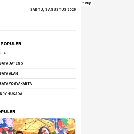
tutup
SABTU, 8 AGUSTUS 2026
 POPULER
TI+
SATA JATENG
SATA ALAM
SATA YOGYAKARTA
NRY HUSADA
Hortensia Brakseng di
Wisata Bunga di Gunung
Pantai 
-Welirang, Dari Lahan
Qingxiu Nanning Viral,
Kecil y
OPULER
tif ke Destinasi
Suguhkan Lanskap Menawan
Wisataw
k