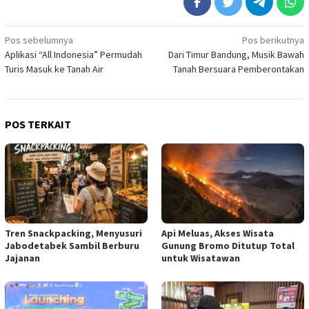
Navigasi
Pos sebelumnya
Pos berikutnya
Aplikasi “All Indonesia” Permudah
Dari Timur Bandung, Musik Bawah
pos
Turis Masuk ke Tanah Air
Tanah Bersuara Pemberontakan
POS TERKAIT
Tren Snackpacking, Menyusuri
Api Meluas, Akses Wisata
Jabodetabek Sambil Berburu
Gunung Bromo Ditutup Total
Jajanan
untuk Wisatawan