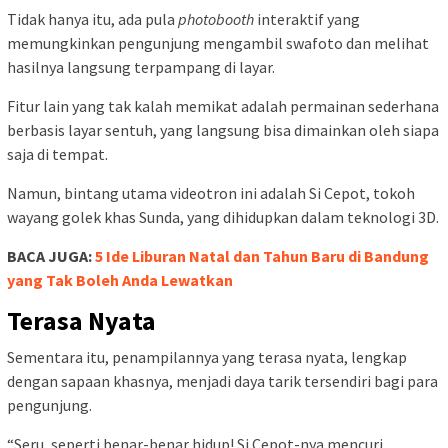
Videotron yang digarap oleh Prisma Advertising ini bukan
sekadar layar besar. Ia menawarkan pengalaman unik. Seperti
fitur
kirim salam
yang membawa nostalgia masa lalu—ketika
orang berlomba mengudara lewat radio—ke ranah digital.
“Warga Bandung bisa mengirim pesan personal yang langsung
muncul di layar videotron,” ujar Lauw Freddy, Founder dan
Direktur Utama Prisma Advertising, dalam keterangan persnya,
Sabtu 21 Desember 2024.