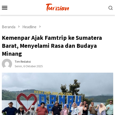
Loncat
Menu
ke
Mobile
konten
Beranda
Headline
Kemenpar Ajak Famtrip ke Sumatera
Barat, Menyelami Rasa dan Budaya
Minang
Tim Redaksi
Senin, 6 Oktober 2025