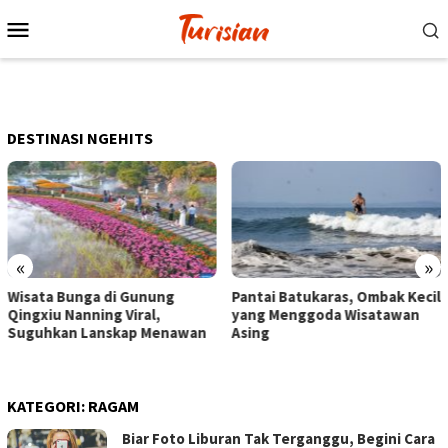
Loncat
Menu
ke
Mobile
konten
DESTINASI NGEHITS
«
»
Pantai Batukaras, Ombak Kecil
Senja di Pantai Pangandaran,
yang Menggoda Wisatawan
Wisatawan Menikmati Sore
Asing
dengan Bermain hingga
Berkuda
KATEGORI:
RAGAM
Biar Foto Liburan Tak Terganggu, Begini Cara